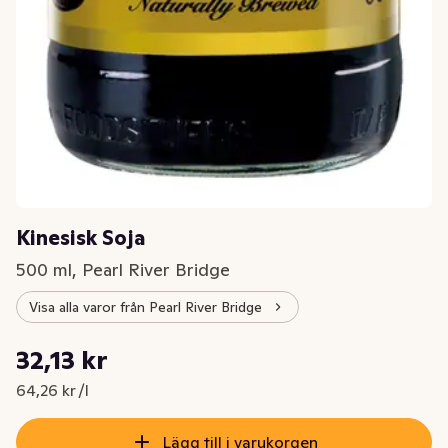
Kinesisk Soja
500 ml, Pearl River Bridge
Visa alla varor från Pearl River Bridge
Styckpris: 64,26 kr /l
32,13 kr
Nuvarande pris är: 32,13 kr
64,26 kr /l
Lägg till i varukorgen