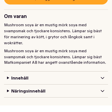
Om varan
Mushroom soya är en mustig mörk soya med 
svampsmak och tjockare konsistens. Lämpar sig bäst 
för marinering av kött, i grytor och långkok samt i 
wokrätter.
Mushroom soya är en mustig mörk soya med 
svampsmak och tjockare konsistens. Lämpar sig bäst 
Matkompaniet AB har angett ovanstående information.
för marinering av kött, i grytor och långkok samt i 
wokrätter.
Innehåll
Näringsinnehåll