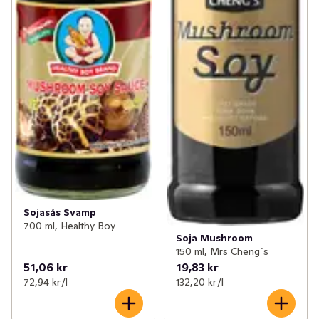
Sojasås Svamp
700 ml, Healthy Boy
Soja Mushroom
150 ml, Mrs Cheng´s
51,06 kr
19,83 kr
72,94 kr /l
132,20 kr /l