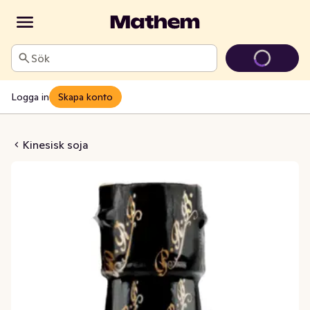
Sök
Logga in
Skapa konto
esisk Soja
Kinesisk soja