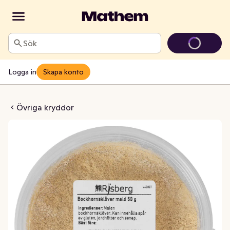
Sök
Logga in
Skapa konto
hornsklöver
Övriga kryddor