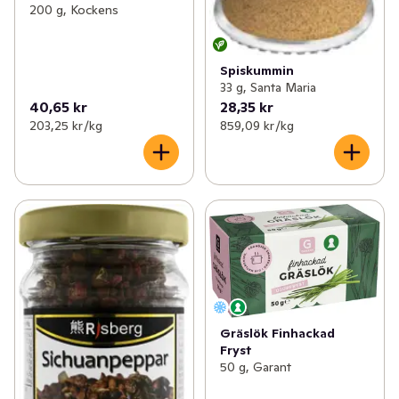
200 g, Kockens
Spiskummin
33 g, Santa Maria
40,65 kr
28,35 kr
203,25 kr /kg
859,09 kr /kg
Gräslök Finhackad
Fryst
50 g, Garant