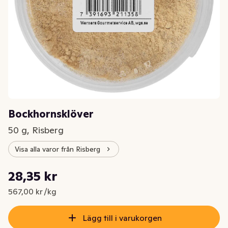
Bockhornsklöver
50 g, Risberg
Visa alla varor från Risberg
Styckpris: 567,00 kr /kg
28,35 kr
Nuvarande pris är: 28,35 kr
567,00 kr /kg
Lägg till i varukorgen