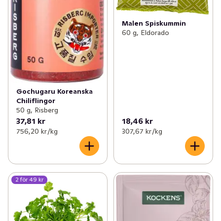
Malen Spiskummin
60 g, Eldorado
Gochugaru Koreanska
Chiliflingor
50 g, Risberg
37,81 kr
18,46 kr
756,20 kr /kg
307,67 kr /kg
2 för 49 kr