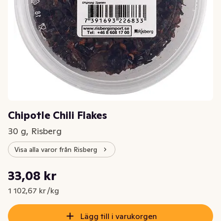
Chipotle Chili Flakes
30 g, Risberg
Visa alla varor från Risberg
Styckpris: 1 102,67 kr /kg
33,08 kr
Nuvarande pris är: 33,08 kr
1 102,67 kr /kg
Lägg till i varukorgen