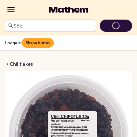
Sök
Logga in
Skapa konto
e Chili Flakes
Chiliflakes