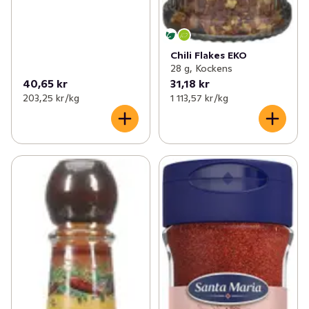
Chili Flakes EKO
28 g, Kockens
40,65 kr
31,18 kr
203,25 kr /kg
1 113,57 kr /kg