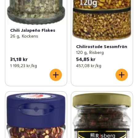
Chili Jalapeño Flakes
26 g, Kockens
Chilirostade Sesamfrön
120 g, Risberg
31,18 kr
54,85 kr
1 199,23 kr /kg
457,08 kr /kg