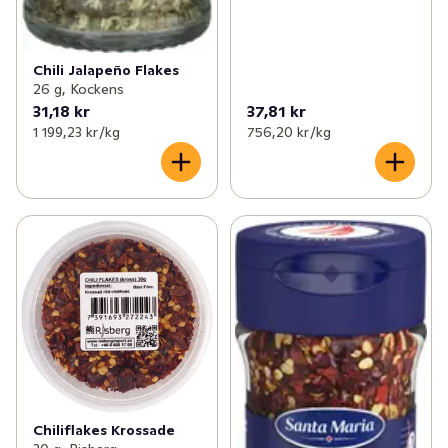
Chili Jalapeño Flakes
26 g, Kockens
31,18 kr
37,81 kr
1 199,23 kr /kg
756,20 kr /kg
Chiliflakes Krossade