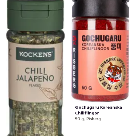
Gochugaru Koreanska
Chiliflingor
50 g, Risberg