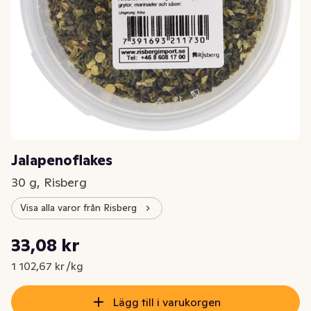
Jalapenoflakes
30 g, Risberg
Visa alla varor från Risberg
Styckpris: 1 102,67 kr /kg
33,08 kr
Nuvarande pris är: 33,08 kr
1 102,67 kr /kg
Lägg till i varukorgen