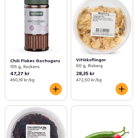
Vitlöksflingor
Chili Flakes Gochugaru
60 g, Risberg
105 g, Kockens
47,27 kr
28,35 kr
450,19 kr /kg
472,50 kr /kg