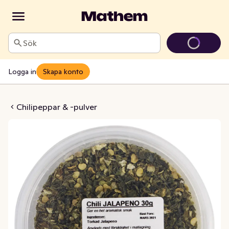
Sök
Logga in
Skapa konto
penoflakes
Chilipeppar & -pulver