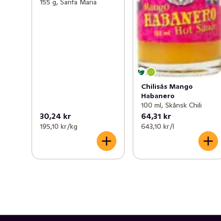
155 g, Santa Maria
Chilisås Mango
Habanero
100 ml, Skånsk Chili
30,24 kr
64,31 kr
195,10 kr /kg
643,10 kr /l