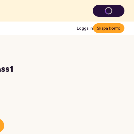
Logga in
Skapa konto
ass1