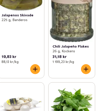
Jalapenos Skivade
225 g, Banderos
Chili Jalapeño Flakes
26 g, Kockens
19,83 kr
31,18 kr
88,13 kr /kg
1 199,23 kr /kg