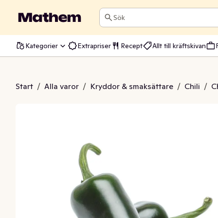
Sök
Kategorier
Extrapriser
Recept
Allt till kräftskivan
eno 1st Klass1
Start
/
Alla varor
/
Kryddor & smaksättare
/
Chili
/
Ch