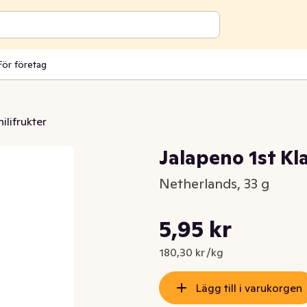
För företag
ilifrukter
Jalapeno 1st Kl
Netherlands, 33 g
Styckpris: 180,30 kr /kg
5,95 kr
Nuvarande pris är: 5,95 kr
180,30 kr /kg
Lägg till i varukorgen