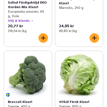
Sallad Färdigsköljd EKO
Klass1
Garden Mix Klass1
Marocko, 250 g
Europeiska unionen, 65
g, Dole
Välj & blanda
20,77 kr
24,95 kr
319,54 kr /kg
99,80 kr /kg
Broccoli Klass1
Vitkål Färsk Klass1
Sverige, 400 g
Sverige, 900 g