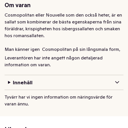
Om varan
Cosmopolitan eller Nouvelle som den också heter, är en 
sallat som kombinerar de bästa egenskaperna från sina 
föräldrar, krispigheten hos isbergssallaten och smaken 
hos romansallaten. 

Man känner igen  Cosmopolitan på sin långsmala form, 
skålformade blad och vackert gröna färg.

Leverantören har inte angett någon detaljerad
information om varan.
Det som gör Cosmopolitan unik är dess söta och 
krispiga smak, den är aldrig bitter. Eftersom den har ett 
Innehåll
så fast blad så kan den användas som tacoskal, 

korvbröd, istället för baguette och blir även en perfekt 
Tyvärr har vi ingen information om näringsvärde för
bas i en traditionell Caesarsallad.

varan ännu.
Bipacksedel
Sallad Cosmopolitan Klass1