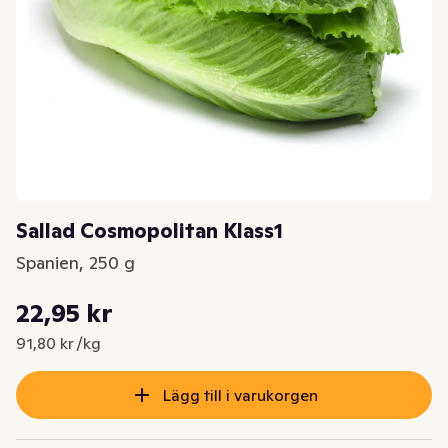
Sallad Cosmopolitan Klass1
Spanien, 250 g
Styckpris: 91,80 kr /kg
22,95 kr
Nuvarande pris är: 22,95 kr
91,80 kr /kg
Lägg till i varukorgen