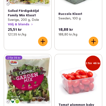
Sallad Färdigsköljd
Ruccola Klass1
Family Mix Klass1
Sweden, 100 g
Sverige, 200 g, Dole
Välj & blanda
25,51 kr
18,88 kr
127,55 kr /kg
188,80 kr /kg
2 för 39 kr
2 för 46 kr
Tomat plommon baby