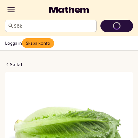
Sök
Logga in
Skapa konto
mopolitan Klass1
Sallat