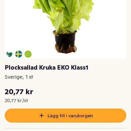
Plocksallad Kruka EKO Klass1
Sverige, 1 st
Styckpris: 20,77 kr /st
20,77 kr
Nuvarande pris är: 20,77 kr
20,77 kr /st
Lägg till i varukorgen