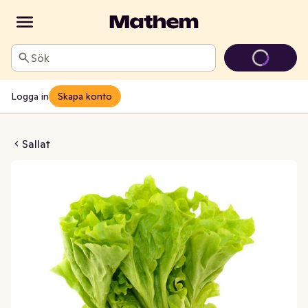
Sök
Logga in
Skapa konto
d Kruka EKO Klass1
Sallat