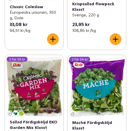
Krispsallad flowpack
Classic Coleslaw
Klass1
Europeiska unionen, 350
Sverige, 220 g
g, Dole
33,08 kr
23,95 kr
94,51 kr /kg
108,86 kr /kg
2 för 39 kr
2 för 34 kr
Sallad Färdigsköljd EKO
Maché Färdigsköljd
Garden Mix Klass1
Klass1