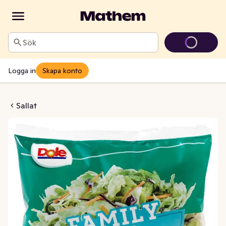
Sök
Logga in
Skapa konto
öljd Family Mix Klass1
Sallat