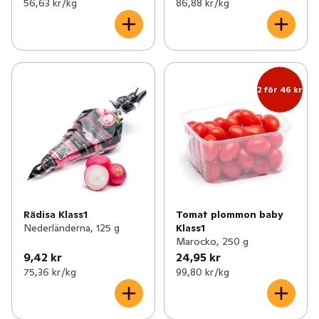
56,63 kr /kg
86,88 kr /kg
2 för 46 kr
Rädisa Klass1
Tomat plommon baby
Nederländerna, 125 g
Klass1
Marocko, 250 g
9,42 kr
24,95 kr
75,36 kr /kg
99,80 kr /kg