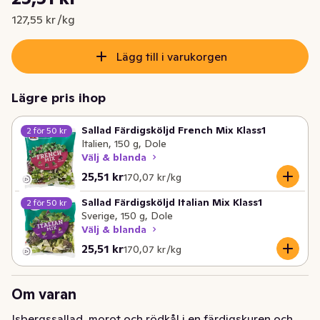
Nuvarande pris är: 25,51 kr
127,55 kr /kg
Lägg till i varukorgen
Lägre pris ihop
Sallad Färdigsköljd French Mix Klass1
2 för 50 kr
Italien, 150 g, Dole
Välj & blanda
Nuvarande pris är: 25,51 kr
Styckpris: 170,07 kr /kg
25,51 kr
170,07 kr /kg
Sallad Färdigsköljd Italian Mix Klass1
2 för 50 kr
Sverige, 150 g, Dole
Välj & blanda
Nuvarande pris är: 25,51 kr
Styckpris: 170,07 kr /kg
25,51 kr
170,07 kr /kg
Om varan
Isbergssallad, morot och rödkål i en färdigskuren och 