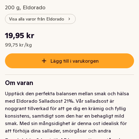
200 g, Eldorado
Visa alla varor från Eldorado
Styckpris: 99,75 kr /kg
19,95 kr
Nuvarande pris är: 19,95 kr
99,75 kr /kg
Lägg till i varukorgen
Om varan
Upptäck den perfekta balansen mellan smak och hälsa 
med Eldorado Salladsost 21%. Vår salladsost är 
noggrant tillverkad för att ge dig en krämig och fyllig 
konsistens, samtidigt som den har en behagligt mild 
smak. Med sin mångsidighet är denna ost idealisk för 
att förhöja dina sallader, smörgåsar och andra 
maträtter.