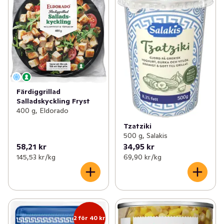
Färdiggrillad
Salladskyckling Fryst
400 g, Eldorado
Tzatziki
500 g, Salakis
58,21 kr
34,95 kr
145,53 kr /kg
69,90 kr /kg
2 för 40 kr