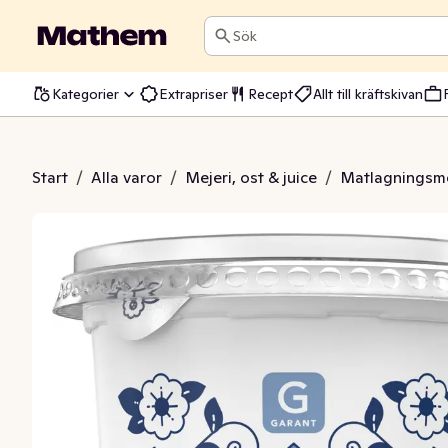
Sök
Kategorier
Extrapriser
Recept
Allt till kräftskivan
rème Fraiche 8%
Start
/
Alla varor
/
Mejeri, ost & juice
/
Matlagningsme