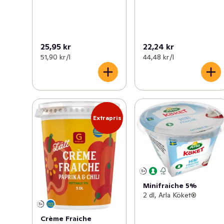
25,95 kr
22,24 kr
51,90 kr /l
44,48 kr /l
Extrapris
Minifraiche 5%
2 dl, Arla Köket®
Crème Fraiche