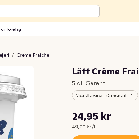
För företag
jeri
/
Creme Fraiche
Lätt Crème Fra
5 dl, Garant
Visa alla varor från Garant
Styckpris: 49,90 kr /l
24,95 kr
Nuvarande pris är: 24,95 kr
49,90 kr /l