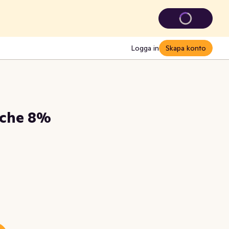
Logga in
Skapa konto
iche 8%