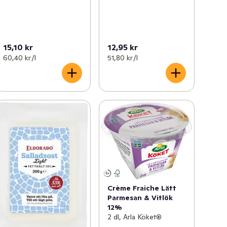
15,10 kr
12,95 kr
60,40 kr /l
51,80 kr /l
Crème Fraiche Lätt
Parmesan & Vitlök
12%
2 dl, Arla Köket®