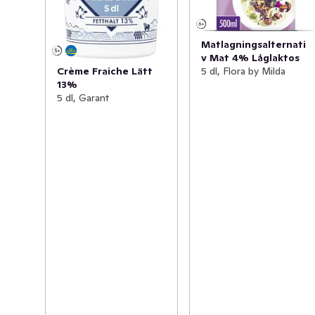
Matlagningsalternati
v Mat 4% Låglaktos
5 dl, Flora by Milda
Crème Fraiche Lätt
13%
5 dl, Garant