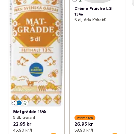
Crème Fraiche Lätt
13%
5 dl, Arla Köket®
Matgrädde 13%
5 dl, Garant
Prismatch
22,95 kr
26,95 kr
45,90 kr /l
53,90 kr /l