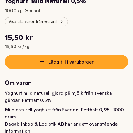
Yoghurt Mild Naturell 0,5%
1000 g, Garant
Visa alla varor från Garant
Styckpris: 15,50 kr /kg
15,50 kr
Nuvarande pris är: 15,50 kr
15,50 kr /kg
Lägg till i varukorgen
Om varan
Yoghurt mild naturell gjord på mjölk från svenska 
gårdar. Fetthalt 0,5%
Mild naturell yoghurt från Sverige. Fetthalt 0,5%. 1000 
gram.
Dagab Inköp & Logistik AB har angett ovanstående
information.