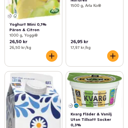
1500 g, Arla Ko®
Yoghurt Mini 0,1%
Päron & Citron
1000 g, Yoggi®
26,50 kr
26,95 kr
26,50 kr /kg
17,97 kr /kg
Kvarg Fläder & Vanilj
Utan Tillsatt Socker
0,3%