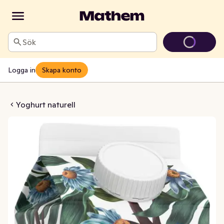
Sök
Logga in
Skapa konto
ild Naturell 0,5%
Yoghurt naturell