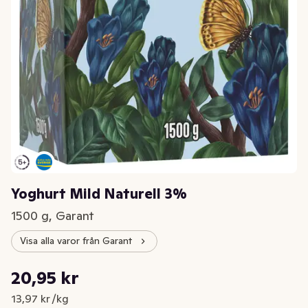
Yoghurt Mild Naturell 3%
1500 g, Garant
Visa alla varor från Garant
Styckpris: 13,97 kr /kg
20,95 kr
Nuvarande pris är: 20,95 kr
13,97 kr /kg