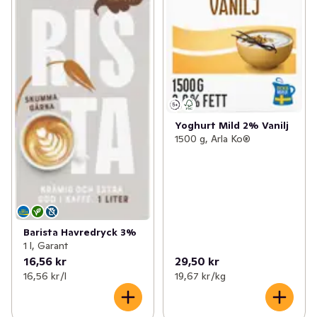
Yoghurt Mild 2% Vanilj
1500 g, Arla Ko®
Barista Havredryck 3%
1 l, Garant
16,56 kr
29,50 kr
16,56 kr /l
19,67 kr /kg