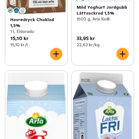
Mild Yoghurt Jordgubb
Lättsockrad 1,5%
1500 g, Arla Ko®
Havredryck Choklad
1,5%
1 l, Eldorado
15,10 kr
33,95 kr
15,10 kr /l
22,63 kr /kg