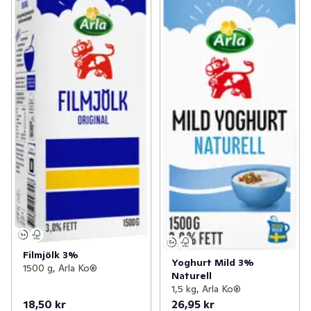
Filmjölk 3%
Yoghurt Mild 3%
1500 g, Arla Ko®
Naturell
1,5 kg, Arla Ko®
18,50 kr
26,95 kr