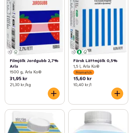
Filmjölk Jordgubb 2,7%
Färsk Lättmjölk 0,5%
Arla
1,5 l, Arla Ko®
1500 g, Arla Ko®
Prismatch
31,95 kr
15,60 kr
21,30 kr /kg
10,40 kr /l