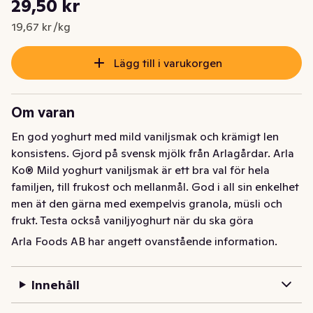
29,50 kr
Nuvarande pris är: 29,50 kr
19,67 kr /kg
Lägg till i varukorgen
Om varan
En god yoghurt med mild vaniljsmak och krämigt len 
konsistens. Gjord på svensk mjölk från Arlagårdar. Arla 
Ko® Mild yoghurt vaniljsmak är ett bra val för hela 
familjen, till frukost och mellanmål. God i all sin enkelhet 
men ät den gärna med exempelvis granola, müsli och 
frukt. Testa också vaniljyoghurt när du ska göra 
smoothies. Varumärket Arla Ko garanterar att 
Arla Foods AB har angett ovanstående information.
produkten är gjord på 100 procent svensk mjölk.
En god yoghurt med mild vaniljsmak och krämigt len 
Innehåll
konsistens. Gjord på svensk mjölk från Arlagårdar. Arla 
Ko® Mild yoghurt vaniljsmak är ett bra val för hela 