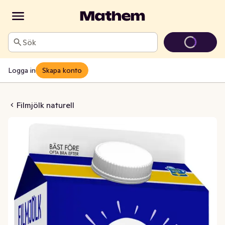
Sök
Logga in
Skapa konto
lmjölk 3%
Filmjölk naturell