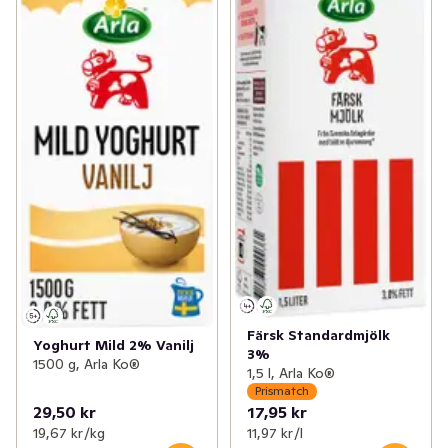
Färsk Standardmjölk
Yoghurt Mild 2% Vanilj
3%
1500 g, Arla Ko®
1,5 l, Arla Ko®
Prismatch
29,50 kr
17,95 kr
19,67 kr /kg
11,97 kr /l