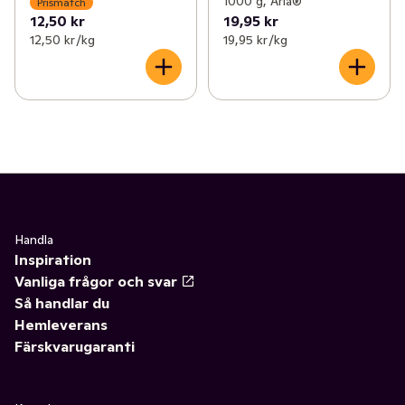
1000 g, Arla®
Prismatch
12,50 kr
19,95 kr
12,50 kr /kg
19,95 kr /kg
Handla
Inspiration
Vanliga frågor och svar
Så handlar du
Hemleverans
Färskvarugaranti