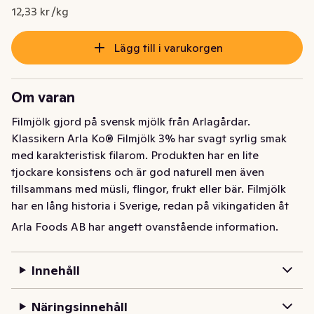
Nuvarande pris är: 18,50 kr
12,33 kr /kg
Lägg till i varukorgen
Om varan
Filmjölk gjord på svensk mjölk från Arlagårdar. 
Klassikern Arla Ko® Filmjölk 3% har svagt syrlig smak 
med karakteristisk filarom. Produkten har en lite 
tjockare konsistens och är god naturell men även 
tillsammans med müsli, flingor, frukt eller bär. Filmjölk 
har en lång historia i Sverige, redan på vikingatiden åt 
man mjölkprodukter som liknar dagens Arla filmjölk. Alla 
Arla Foods AB har angett ovanstående information.
produkter från Arla Ko görs på 100 procent svensk 
mjölk.
Innehåll
Filmjölk gjord på svensk mjölk från Arlagårdar. 
Klassikern Arla Ko® Filmjölk 3% har svagt syrlig smak 
Näringsinnehåll
med karakteristisk filarom. Produkten har en lite 