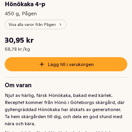
Hönökaka 4-p
450 g, Pågen
Visa alla varor från Pågen
Styckpris: 68,78 kr /kg
30,95 kr
Nuvarande pris är: 30,95 kr
68,78 kr /kg
Lägg till i varukorgen
Om varan
Njut av härlig, färsk Hönökaka, bakad med kärlek. 
Receptet kommer från Hönö i Göteborgs skärgård, där 
gyllengräddad Hönökaka har älskats av generationer. 
Ta hem skärgården till dig, och dela en god stund med 
nära och kära.