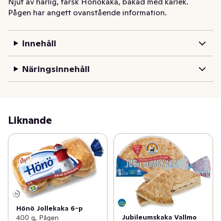
Njut av härlig, färsk Hönökaka, bakad med kärlek. 
Pågen har angett ovanstående information.
Receptet kommer från Hönö i Göteborgs skärgård, där 
gyllengräddad Hönökaka har älskats av generationer. 
Ta hem skärgården till dig, och dela en god stund med 
Innehåll
nära och kära.
Näringsinnehåll
Liknande
Hönö Jollekaka 6-p
Jubileumskaka Vallmo
400 g, Pågen