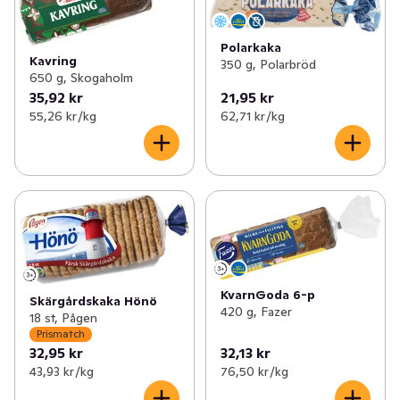
Polarkaka
Kavring
350 g, Polarbröd
650 g, Skogaholm
35,92 kr
21,95 kr
55,26 kr /kg
62,71 kr /kg
KvarnGoda 6-p
Skärgårdskaka Hönö
420 g, Fazer
18 st, Pågen
Prismatch
32,95 kr
32,13 kr
43,93 kr /kg
76,50 kr /kg