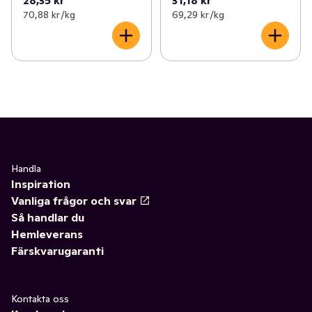
28,35 kr
31,18 kr
70,88 kr /kg
69,29 kr /kg
Handla
Inspiration
Vanliga frågor och svar
Så handlar du
Hemleverans
Färskvarugaranti
Kontakta oss