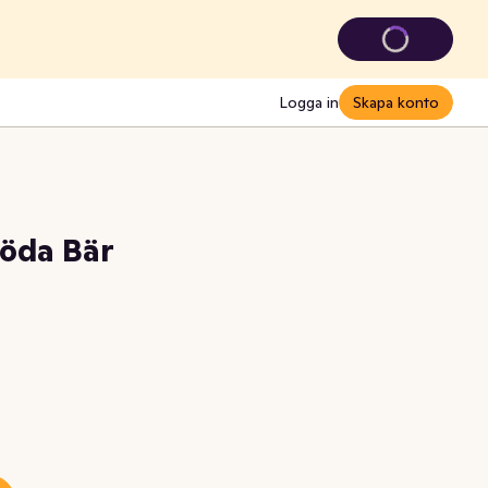
Logga in
Skapa konto
Röda Bär