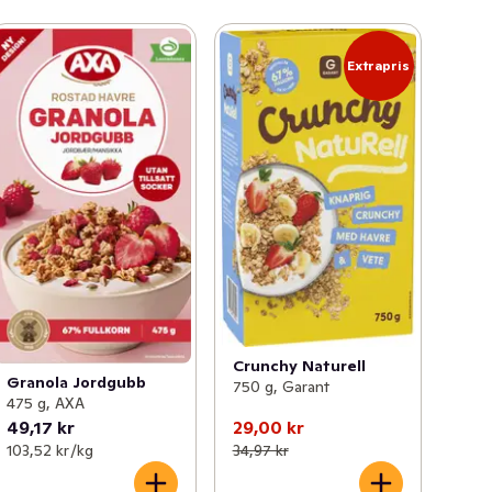
Extrapris
Crunchy Naturell
Granola Jordgubb
750 g, Garant
475 g, AXA
49,17 kr
29,00 kr
103,52 kr /kg
34,97 kr