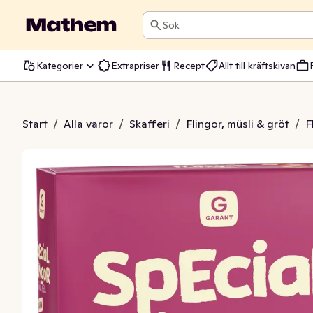
Sök
Kategorier
Extrapriser
Recept
Allt till kräftskivan
flingor Röda Bär
Start
/
Alla varor
/
Skafferi
/
Flingor, müsli & gröt
/
F