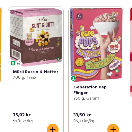
Müsli Russin & Nötter
700 g, Finax
Generation Pep
Flingor
350 g, Garant
35,92 kr
33,50 kr
51,31 kr /kg
95,71 kr /kg