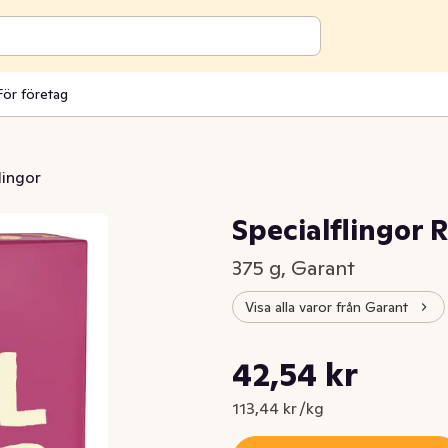
För företag
lingor
Specialflingor 
375 g, Garant
Visa alla varor från Garant
Styckpris: 113,44 kr /kg
42,54 kr
Nuvarande pris är: 42,54 kr
113,44 kr /kg