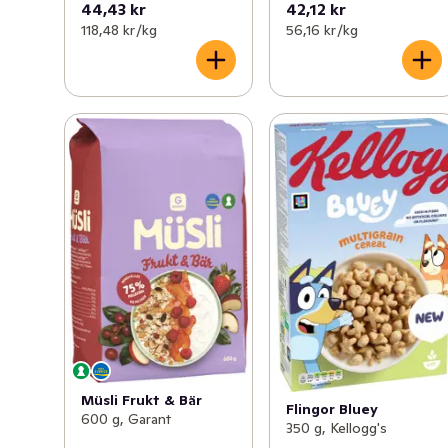
44,43 kr
42,12 kr
118,48 kr /kg
56,16 kr /kg
Müsli Frukt & Bär
Flingor Bluey
600 g, Garant
350 g, Kellogg's