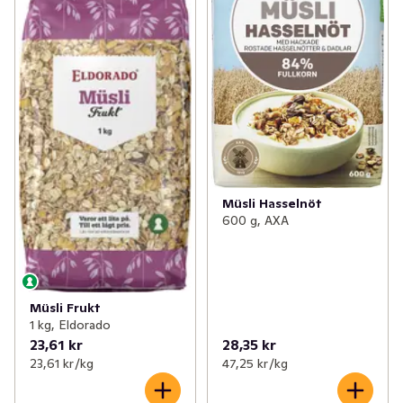
Müsli Hasselnöt
600 g, AXA
Müsli Frukt
1 kg, Eldorado
23,61 kr
28,35 kr
23,61 kr /kg
47,25 kr /kg