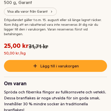
500 g, Garant
Visa alla varor från Garant
Extrapris
Erbjudandet gäller t.o.m. 15. augusti eller så länge lagret räcker.
Kom ihåg att en rabatterad vara inte reserveras åt dig när du
lägger till den i varukorgen. Varan reserveras först vid
betalningen.
Styckpris: 50,00 kr /kg
25,00 kr
31,71 kr
Ursprungspriset var: 31,71 kr
Nuvarande pris är: 25,00 kr
50,00 kr /kg
Lägg till i varukorgen
Om varan
Spröda och fiberrika flingor av fullkornsvete och vetekli. 
Dessa branflakes är noga utvalda för sin goda smak. 
Innehåller 30 % mindre socker än traditionella 
branflakes!