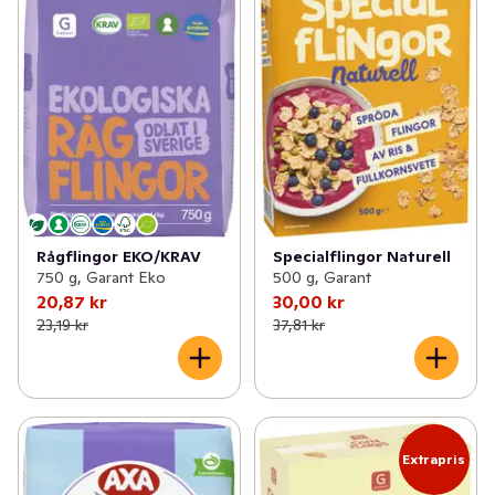
Rågflingor EKO/KRAV
Specialflingor Naturell
750 g, Garant Eko
500 g, Garant
20,87 kr
30,00 kr
23,19 kr
37,81 kr
Extrapris