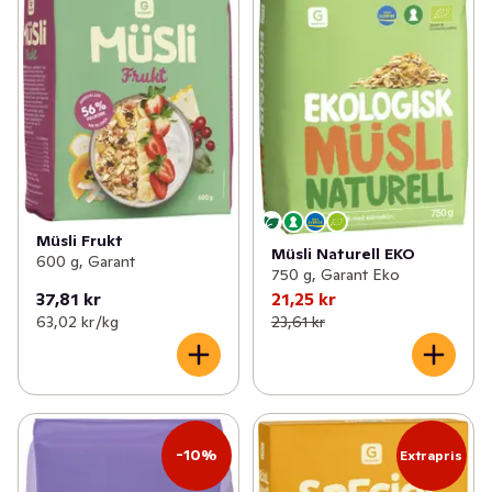
Müsli Frukt
Müsli Naturell EKO
600 g, Garant
750 g, Garant Eko
37,81 kr
21,25 kr
63,02 kr /kg
23,61 kr
-10%
Extrapris