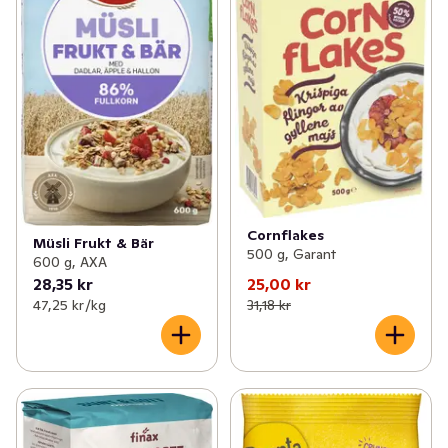
Cornflakes
Müsli Frukt & Bär
500 g, Garant
600 g, AXA
28,35 kr
25,00 kr
47,25 kr /kg
31,18 kr