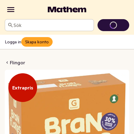
Sök
Logga in
Skapa konto
ranflakes
Flingor
Extrapris