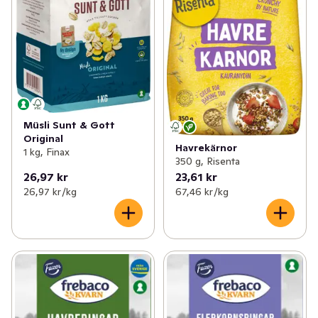
Müsli Sunt & Gott
Original
Havrekärnor
1 kg, Finax
350 g, Risenta
26,97 kr
23,61 kr
26,97 kr /kg
67,46 kr /kg