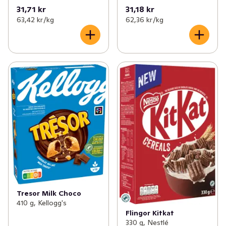
31,71 kr
31,18 kr
63,42 kr /kg
62,36 kr /kg
Tresor Milk Choco
410 g, Kellogg's
Flingor Kitkat
330 g, Nestlé