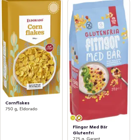
Cornflakes
750 g, Eldorado
Flingor Med Bär
Glutenfri
275 g, Garant