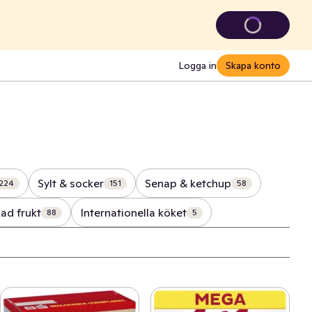
Logga in
Skapa konto
Sylt & socker
Senap & ketchup
224
151
58
ad frukt
Internationella köket
88
5