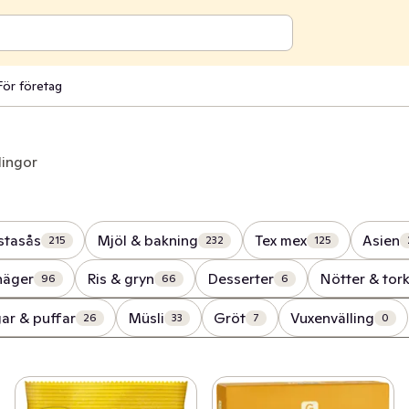
För företag
lingor
stasås
Mjöl & bakning
Tex mex
Asien
215
232
125
näger
Ris & gryn
Desserter
Nötter & tork
96
66
6
gar & puffar
Müsli
Gröt
Vuxenvälling
26
33
7
0