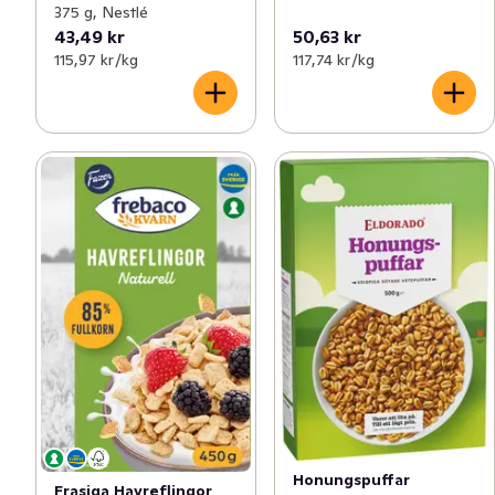
375 g, Nestlé
43,49 kr
50,63 kr
115,97 kr /kg
117,74 kr /kg
Honungspuffar
Frasiga Havreflingor