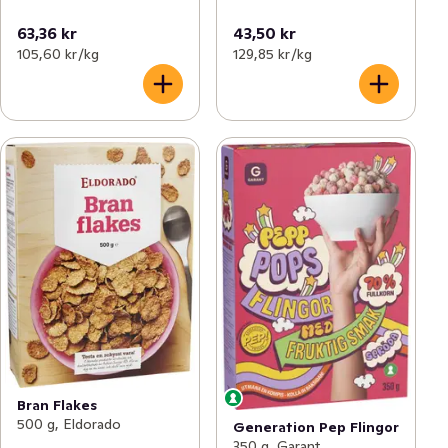
63,36 kr
43,50 kr
105,60 kr /kg
129,85 kr /kg
Bran Flakes
500 g, Eldorado
Generation Pep Flingor
350 g, Garant