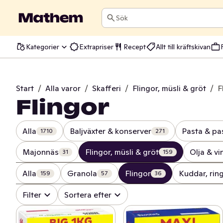
Sök
Kategorier
Extrapriser
Recept
Allt till kräftskivan
Start
/
Alla varor
/
Skafferi
/
Flingor, müsli & gröt
/
F
Flingor
Alla
Baljväxter & konserver
Pasta & pa
1710
271
Majonnäs
Flingor, müsli & gröt
Olja & vi
31
159
Alla
Granola
Flingor
Kuddar, rin
159
57
36
Filter
Sortera efter