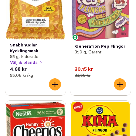
Snabbnudlar
Generation Pep Flingor
Kycklingsmak
350 g, Garant
85 g, Eldorado
Välj & blanda
4,68 kr
30,15 kr
55,06 kr /kg
33,50 kr