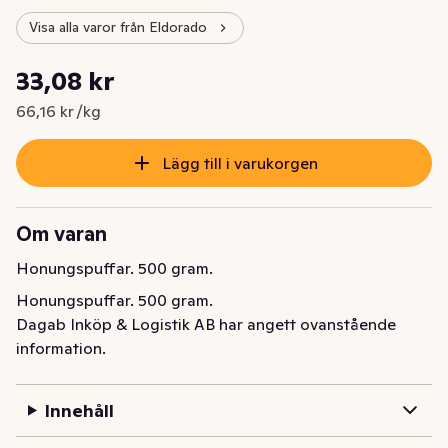
Visa alla varor från Eldorado
Styckpris: 66,16 kr /kg
33,08 kr
Nuvarande pris är: 33,08 kr
66,16 kr /kg
Lägg till i varukorgen
Om varan
Honungspuffar. 500 gram.
Honungspuffar. 500 gram.
Dagab Inköp & Logistik AB har angett ovanstående
information.
Innehåll