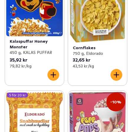
Kalaspuffar Honey
Monster
Cornflakes
450 g, KALAS PUFFAR
750 g, Eldorado
35,92 kr
32,65 kr
79,82 kr /kg
43,53 kr /kg
5 för 20 kr
-10%