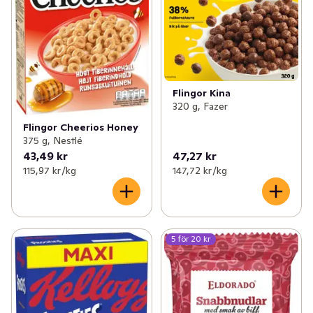
Flingor Kina
320 g, Fazer
Flingor Cheerios Honey
375 g, Nestlé
43,49 kr
47,27 kr
115,97 kr /kg
147,72 kr /kg
5 för 20 kr