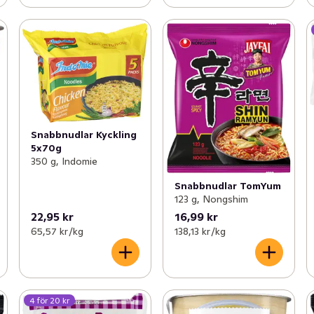
Snabbnudlar Kyckling
5x70g
350 g, Indomie
Snabbnudlar TomYum
123 g, Nongshim
22,95 kr
16,99 kr
65,57 kr /kg
138,13 kr /kg
4 för 20 kr