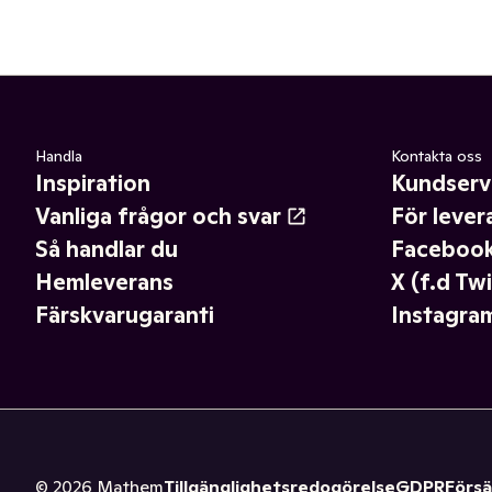
Handla
Kontakta oss
Inspiration
Kundserv
Vanliga frågor och svar
För lever
Så handlar du
Faceboo
Hemleverans
X (f.d Twi
Färskvarugaranti
Instagra
©
2026
Mathem
Tillgänglighetsredogörelse
GDPR
Försä