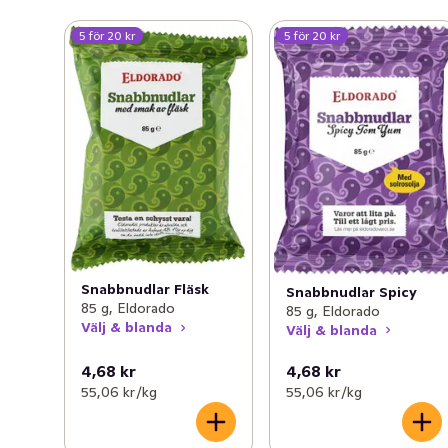
5 för 20 kr
5 för 20 kr
Snabbnudlar Fläsk
Snabbnudlar Spicy
85 g, Eldorado
85 g, Eldorado
Välj & blanda
Välj & blanda
4,68 kr
4,68 kr
55,06 kr /kg
55,06 kr /kg