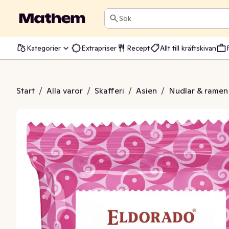
Sök
Kategorier
Extrapriser
Recept
Allt till kräftskivan
bnudlar Räkor
Start
/
Alla varor
/
Skafferi
/
Asien
/
Nudlar & ramen