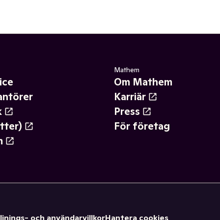
Mathem
ice
Om Mathem
antörer
Karriär
k
Press
tter)
För företag
m
ljnings- och användarvillkor
Hantera cookies