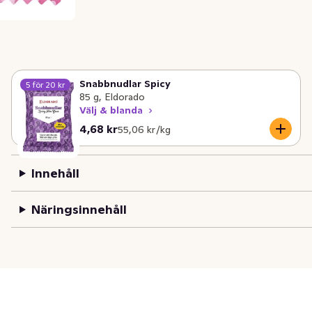
Snabbnudlar Spicy
5 för 20 kr
85 g, Eldorado
Välj & blanda
Nuvarande pris är: 4,68 kr
Styckpris: 55,06 kr /kg
4,68 kr
55,06 kr /kg
Innehåll
Näringsinnehåll