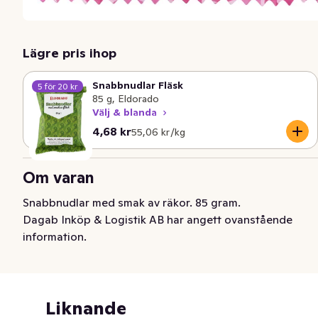
Lägre pris ihop
Snabbnudlar Fläsk
5 för 20 kr
85 g, Eldorado
Välj & blanda
Nuvarande pris är: 4,68 kr
Styckpris: 55,06 kr /kg
4,68 kr
55,06 kr /kg
Om varan
Snabbnudlar med smak av räkor. 85 gram.
Dagab Inköp & Logistik AB har angett ovanstående
information.
Liknande