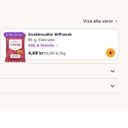
Visa alla varor
Snabbnudlar Biffsmak
5 för 20 kr
85 g, Eldorado
Välj & blanda
Nuvarande pris är: 4,68 kr
Styckpris: 55,06 kr /kg
4,68 kr
55,06 kr /kg