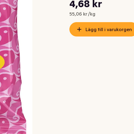
Styckpris: 55,06 kr /kg
4,68 kr
Nuvarande pris är: 4,68 kr
55,06 kr /kg
Lägg till i varukorgen