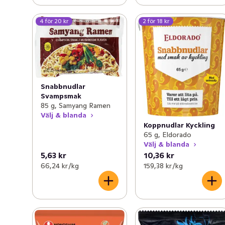
4 för 20 kr
2 för 18 kr
Snabbnudlar
Svampsmak
85 g, Samyang Ramen
Välj & blanda
Koppnudlar Kyckling
65 g, Eldorado
Välj & blanda
5,63 kr
10,36 kr
66,24 kr /kg
159,38 kr /kg