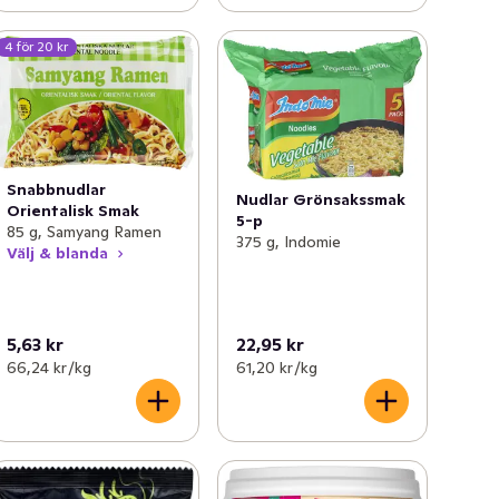
4 för 20 kr
Snabbnudlar
Nudlar Grönsakssmak
Orientalisk Smak
5-p
85 g, Samyang Ramen
375 g, Indomie
Välj & blanda
5,63 kr
22,95 kr
66,24 kr /kg
61,20 kr /kg