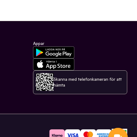
Appar
Skanna med telefonkameran för att
hämta