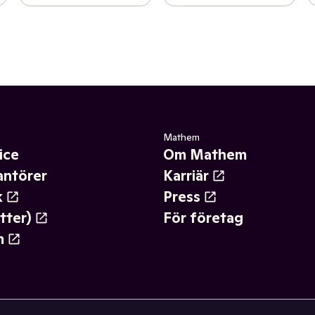
Mathem
ice
Om Mathem
antörer
Karriär
k
Press
tter)
För företag
m