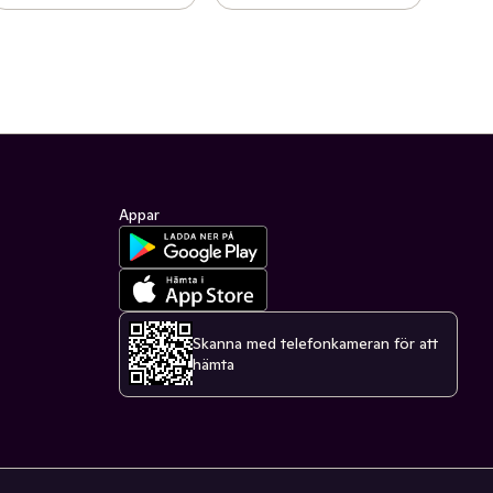
Appar
Skanna med telefonkameran för att
hämta