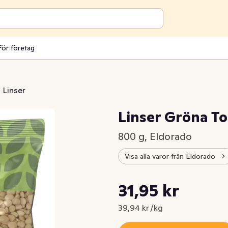
För företag
Linser
Linser Gröna T
800 g, Eldorado
Visa alla varor från Eldorado
Styckpris: 39,94 kr /kg
31,95 kr
Nuvarande pris är: 31,95 kr
39,94 kr /kg