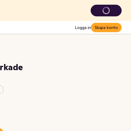
Logga in
Skapa konto
orkade