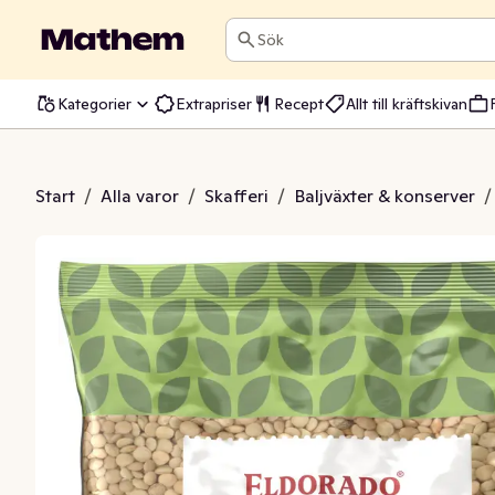
Sök
Kategorier
Extrapriser
Recept
Allt till kräftskivan
 Gröna Torkade
Start
/
Alla varor
/
Skafferi
/
Baljväxter & konserver
/