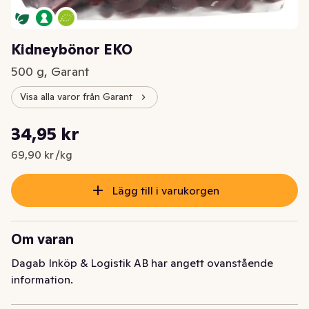
Kidneybönor EKO
500 g, Garant
Visa alla varor från Garant
Styckpris: 69,90 kr /kg
34,95 kr
Nuvarande pris är: 34,95 kr
69,90 kr /kg
Lägg till i varukorgen
Om varan
Dagab Inköp & Logistik AB har angett ovanstående
information.