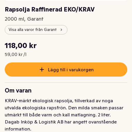
Rapsolja Raffinerad EKO/KRAV
2000 ml, Garant
Visa alla varor från Garant
Styckpris: 59,00 kr /l
118,00 kr
Nuvarande pris är: 118,00 kr
59,00 kr /l
Lägg till i varukorgen
Om varan
KRAV-märkt ekologisk rapsolja, tillverkad av noga 
utvalda ekologiska rapsfrön. Den milda smaken passar 
utmärkt till både varm och kall matlagning. 2 liter.
Dagab Inköp & Logistik AB har angett ovanstående
information.