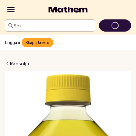
Sök
Logga in
Skapa konto
ffinerad EKO/KRAV
Rapsolja