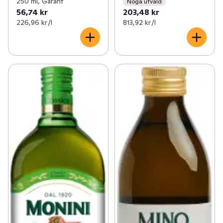
250 ml, Garant
Noga utvald
56,74 kr
203,48 kr
226,96 kr /l
813,92 kr /l