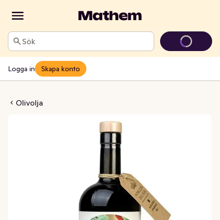
Sök
Logga in
Skapa konto
a Day Extra Virgin EKO
Olivolja