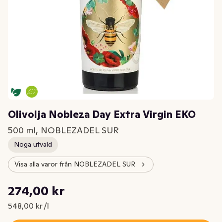
Olivolja Nobleza Day Extra Virgin EKO
500 ml, NOBLEZADEL SUR
Noga utvald
Visa alla varor från NOBLEZADEL SUR
Styckpris: 548,00 kr /l
274,00 kr
Nuvarande pris är: 274,00 kr
548,00 kr /l