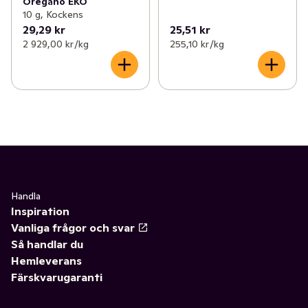
Oregano EKO
10 g, Kockens
29,29 kr
25,51 kr
2 929,00 kr /kg
255,10 kr /kg
Handla
Inspiration
Vanliga frågor och svar
Så handlar du
Hemleverans
Färskvarugaranti