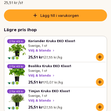
Nuvarande pris är: 25,51 kr
25,51 kr /st
Lägg till i varukorgen
Lägre pris ihop
Koriander Kruka EKO Klass1
2 för 49 kr
Sverige, 1 st
Välj & blanda
Nuvarande pris är: 25,51 kr
Styckpris: 127,55 kr /kg
25,51 kr
127,55 kr /kg
Basilika Kruka EKO Klass1
2 för 49 kr
Sverige, 1 st
Välj & blanda
Nuvarande pris är: 25,51 kr
Styckpris: 170,07 kr /kg
25,51 kr
170,07 kr /kg
Timjan Kruka EKO Klass1
2 för 49 kr
Sverige, 1 st
Välj & blanda
Nuvarande pris är: 25,51 kr
Styckpris: 127,55 kr /kg
25,51 kr
127,55 kr /kg