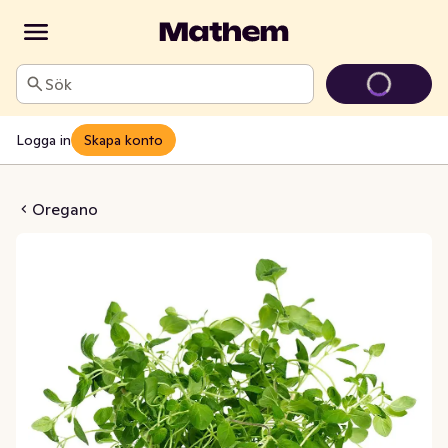
Sök
Logga in
Skapa konto
ruka EKO Klass1
Oregano