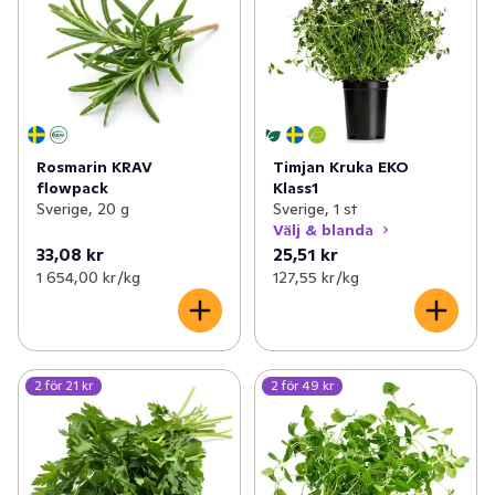
Rosmarin KRAV
Timjan Kruka EKO
flowpack
Klass1
Sverige, 20 g
Sverige, 1 st
Välj & blanda
33,08 kr
25,51 kr
1 654,00 kr /kg
127,55 kr /kg
2 för 21 kr
2 för 49 kr