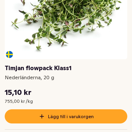
Timjan flowpack Klass1
Nederländerna, 20 g
Styckpris: 755,00 kr /kg
15,10 kr
Nuvarande pris är: 15,10 kr
755,00 kr /kg
Lägg till i varukorgen