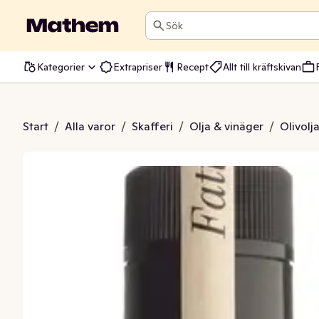
Sök
Kategorier
Extrapriser
Recept
Allt till kräftskivan
 Olivolja Extra Virgin EKO
Start
/
Alla varor
/
Skafferi
/
Olja & vinäger
/
Olivolj