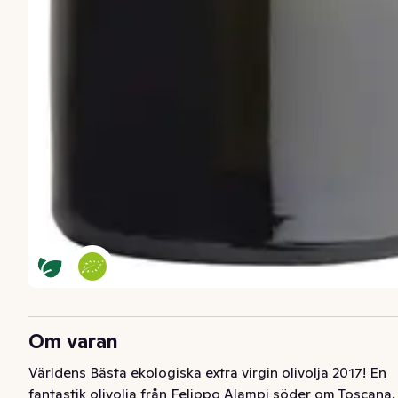
Om varan
Världens Bästa ekologiska extra virgin olivolja 2017! En 
fantastik olivolja från Felippo Alampi söder om Toscana. 