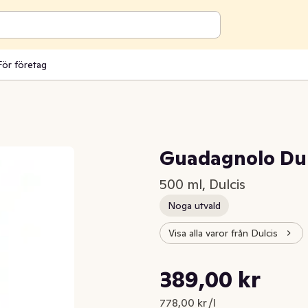
För företag
a
Guadagnolo Dulc
500 ml, Dulcis
Noga utvald
Visa alla varor från Dulcis
Styckpris: 778,00 kr /l
389,00 kr
Nuvarande pris är: 389,00 kr
778,00 kr /l