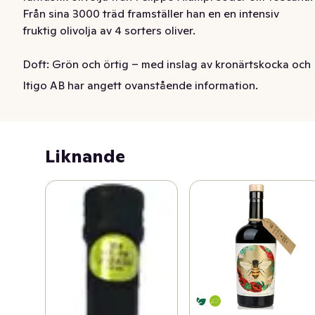
Från sina 3000 träd framställer han en en intensiv 
fruktig olivolja av 4 sorters oliver.

Doft: Grön och örtig – med inslag av kronärtskocka och 
nyskördade oliver

Itigo AB har angett ovanstående information.
Smak: Harmonisk, med medelfruktig karaktär, mild beska 
och tydliga kryddiga toner

Fruktighet: Medelfruktig

Färg: Grön med gyllene skiftning
Liknande