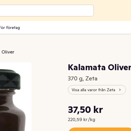
För företag
Oliver
Kalamata Olive
370 g, Zeta
Visa alla varor från Zeta
Styckpris: 220,59 kr /kg
37,50 kr
Nuvarande pris är: 37,50 kr
220,59 kr /kg