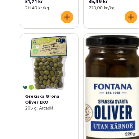
31,71 kr
35,49 kr
211,40 kr /kg
273,00 kr /kg
Grekiska Gröna
Oliver EKO
205 g, Arcadiá