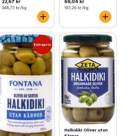
22,67 kr
69,04 kr
348,77 kr /kg
197,26 kr /kg
Extrapris
Halkidiki Oliver utan
Kärnor