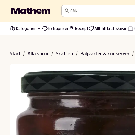
Sök
Kategorier
Extrapriser
Recept
Allt till kräftskivan
iver utan Kärnor EKO
Start
/
Alla varor
/
Skafferi
/
Baljväxter & konserver
/