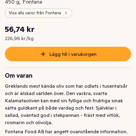
450 g, Fontana
Visa alla varor från Fontana
Styckpris: 226,96 kr /kg
56,74 kr
Nuvarande pris är: 56,74 kr
226,96 kr /kg
Lägg till i varukorgen
Om varan
Greklands mest kända oliv som har odlats i tusentalsår 
och är älskad världen över. Den vackra, svarta 
Kalamataoliven kan med sin fylliga och fruktiga smak 
sätta guldkant på både vardag och fest. Självklar i 
sallad, oväntad god i stekpannan - fräst med vitlök, 
rosmarin och olivolja.
Fontana Food AB har angett ovanstående information.
Stora svarta oliver av sorten Kalamata med fruktig och 