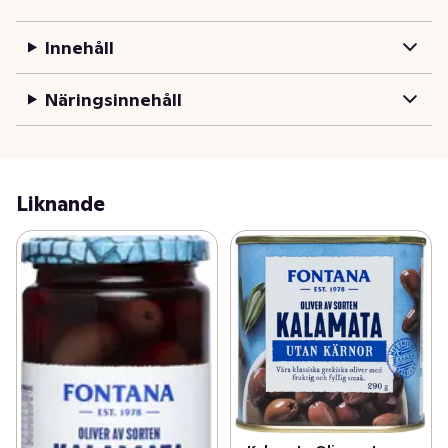
fyllig smak. Oliverna odlas över hela landet, skördas och 
sorteras för hand. Perfekt att ha i matlagning, sallader 
Innehåll
och som drinktilltugg.
Näringsinnehåll
Liknande