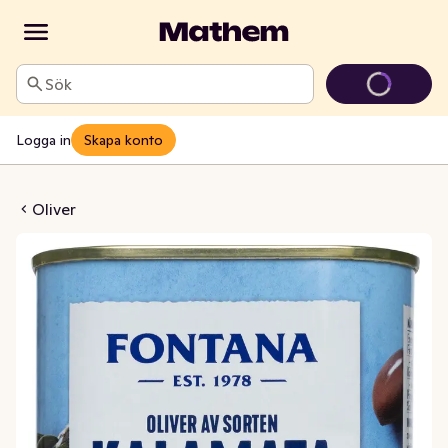
Sök
Logga in
Skapa konto
liver med Kärnor
Oliver