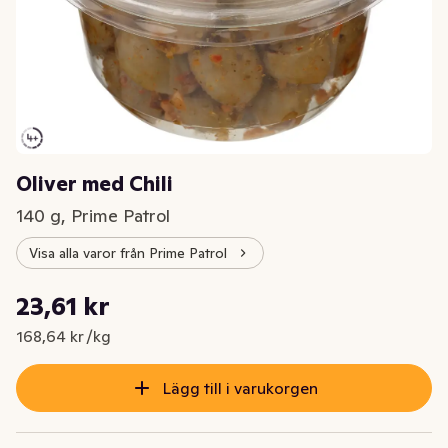
Oliver med Chili
140 g, Prime Patrol
Visa alla varor från Prime Patrol
Styckpris: 168,64 kr /kg
23,61 kr
Nuvarande pris är: 23,61 kr
168,64 kr /kg
Lägg till i varukorgen