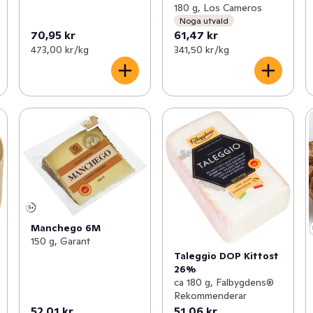
180 g, Los Cameros
Noga utvald
70,95 kr
61,47 kr
473,00 kr /kg
341,50 kr /kg
Manchego 6M
150 g, Garant
Taleggio DOP Kittost
26%
ca 180 g, Falbygdens®
Rekommenderar
52,01 kr
51,06 kr