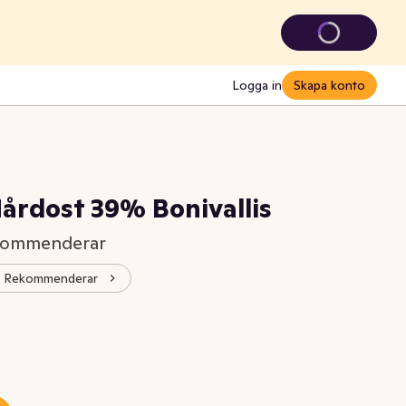
Logga in
Skapa konto
årdost 39% Bonivallis
ekommenderar
s® Rekommenderar