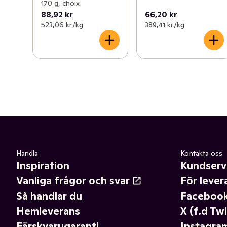
170 g, choix
88,92 kr
66,20 kr
523,06 kr /kg
389,41 kr /kg
Handla
Kontakta oss
Inspiration
Kundserv
Vanliga frågor och svar
För lever
Så handlar du
Faceboo
Hemleverans
X (f.d Twi
Färskvarugaranti
Instagra