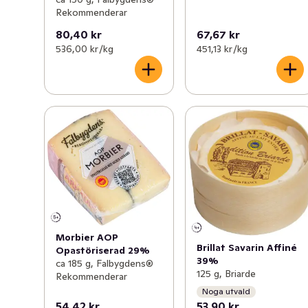
Rekommenderar
80,40 kr
67,67 kr
536,00 kr /kg
451,13 kr /kg
Morbier AOP
Brillat Savarin Affiné
Opastöriserad 29%
39%
ca 185 g, Falbygdens®
125 g, Briarde
Rekommenderar
Noga utvald
54,42 kr
53,90 kr