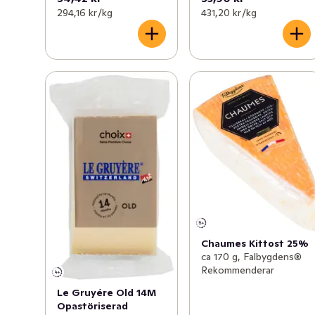
294,16 kr /kg
431,20 kr /kg
Chaumes Kittost 25%
ca 170 g, Falbygdens®
Rekommenderar
Le Gruyére Old 14M
Opastöriserad