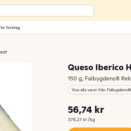
För företag
ost
Queso Iberico H
150 g, Falbygdens® R
Visa alla varor från Falbygden
Styckpris: 378,27 kr /kg
56,74 kr
Nuvarande pris är: 56,74 kr
378,27 kr /kg