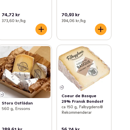
74,72 kr
70,93 kr
373,60 kr /kg
394,06 kr /kg
Coeur de Basque
29% Fransk Bondost
Stora Ostlådan
ca 150 g, Falbygdens®
560 g, Erssons
Rekommenderar
289,61 kr
56,74 kr