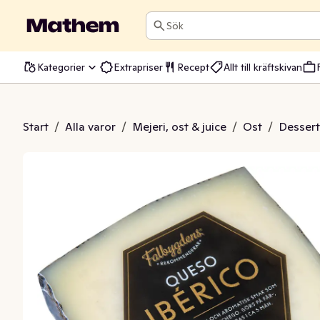
Sök
Kategorier
Extrapriser
Recept
Allt till kräftskivan
 Hårdost 39% Bonivallis
Start
/
Alla varor
/
Mejeri, ost & juice
/
Ost
/
Dessert