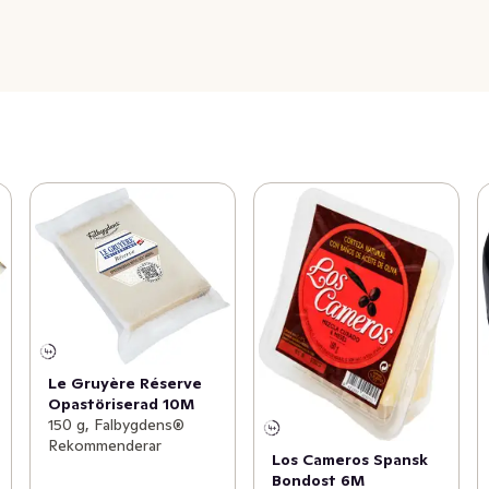
Le Gruyère Réserve
Opastöriserad 10M
150 g, Falbygdens®
Rekommenderar
Los Cameros Spansk
Bondost 6M