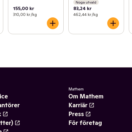
Noga utvald
155,00 kr
83,24 kr
310,00 kr /kg
462,44 kr /kg
Mathem
ice
Om Mathem
antörer
Karriär
k
Press
tter)
För företag
m