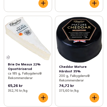
Brie De Meaux 22%
Cheddar Mature
Opastöriserad
Hårdost 35%
ca 185 g, Falbygdens®
200 g, Falbygdens®
Rekommenderar
Rekommenderar
65,26 kr
74,72 kr
352,76 kr /kg
373,60 kr /kg