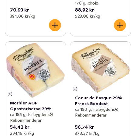
170 g, choix
70,93 kr
88,92 kr
394,06 kr /kg
523,06 kr /kg
Coeur de Basque 29%
Morbier AOP
Fransk Bondost
Opastöriserad 29%
ca 150 g, Falbygdens®
ca 185 g, Falbygdens®
Rekommenderar
Rekommenderar
54,42 kr
56,74 kr
294,16 kr /kg
378,27 kr /kg