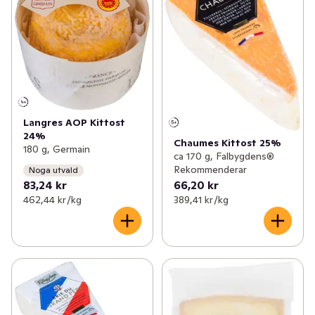
Langres AOP Kittost
24%
Chaumes Kittost 25%
180 g, Germain
ca 170 g, Falbygdens®
Rekommenderar
Noga utvald
83,24 kr
66,20 kr
462,44 kr /kg
389,41 kr /kg