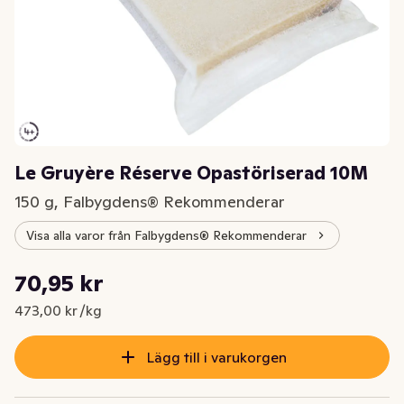
Le Gruyère Réserve Opastöriserad 10M
150 g, Falbygdens® Rekommenderar
Visa alla varor från Falbygdens® Rekommenderar
Styckpris: 473,00 kr /kg
70,95 kr
Nuvarande pris är: 70,95 kr
473,00 kr /kg
Lägg till i varukorgen