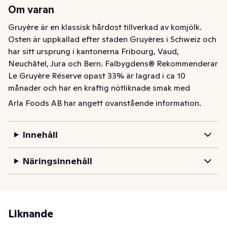
Om varan
Gruyère är en klassisk hårdost tillverkad av komjölk. 
Osten är uppkallad efter staden Gruyères i Schweiz och 
har sitt ursprung i kantonerna Fribourg, Vaud, 
Neuchâtel, Jura och Bern. Falbygdens® Rekommenderar 
Le Gruyère Réserve opast 33% är lagrad i ca 10 
månader och har en kraftig nötliknade smak med 
fruktiga undertoner. Den är lika god att använda som 
Arla Foods AB har angett ovanstående information.
matlagningsost som på ostbricka.
Innehåll
Näringsinnehåll
Liknande