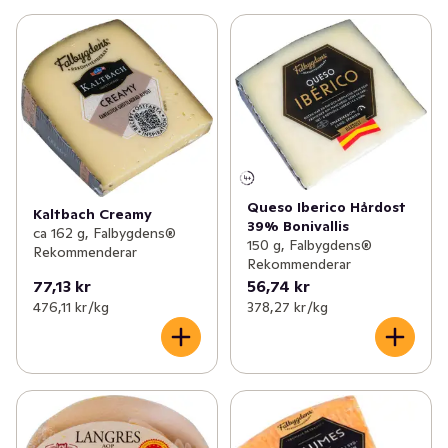
Queso Iberico Hårdost
Kaltbach Creamy
39% Bonivallis
ca 162 g, Falbygdens®
150 g, Falbygdens®
Rekommenderar
Rekommenderar
77,13 kr
56,74 kr
476,11 kr /kg
378,27 kr /kg