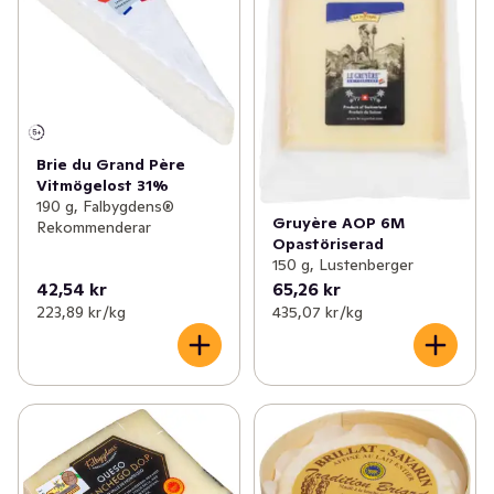
Brie du Grand Père
Vitmögelost 31%
190 g, Falbygdens®
Gruyère AOP 6M
Rekommenderar
Opastöriserad
150 g, Lustenberger
42,54 kr
65,26 kr
223,89 kr /kg
435,07 kr /kg