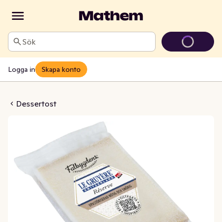
Sök
Logga in
Skapa konto
rve Opastöriserad 10M
Dessertost