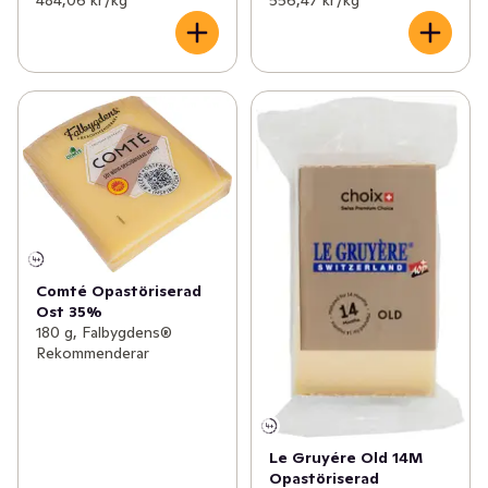
484,06 kr /kg
556,47 kr /kg
Comté Opastöriserad
Ost 35%
180 g, Falbygdens®
Rekommenderar
Le Gruyére Old 14M
Opastöriserad