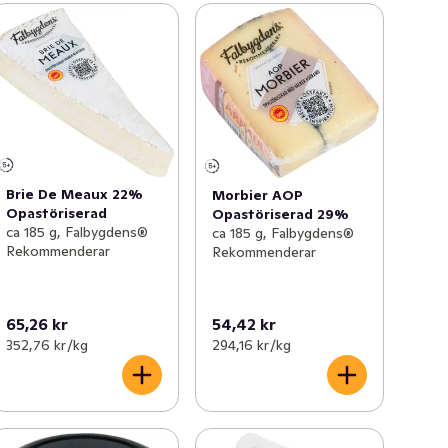
Brie De Meaux 22%
Morbier AOP
Opastöriserad
Opastöriserad 29%
ca 185 g, Falbygdens®
ca 185 g, Falbygdens®
Rekommenderar
Rekommenderar
65,26 kr
54,42 kr
352,76 kr /kg
294,16 kr /kg