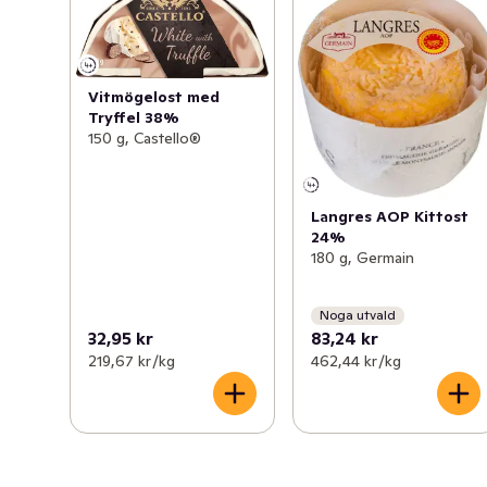
Vitmögelost med
Tryffel 38%
150 g, Castello®
Langres AOP Kittost
24%
180 g, Germain
Noga utvald
32,95 kr
83,24 kr
219,67 kr /kg
462,44 kr /kg