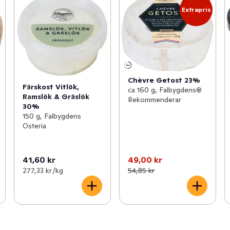
Extrapris
Chèvre Getost 23%
Färskost Vitlök,
ca 160 g, Falbygdens®
Ramslök & Gräslök
Rekommenderar
30%
150 g, Falbygdens
Osteria
41,60 kr
49,00 kr
277,33 kr /kg
54,85 kr