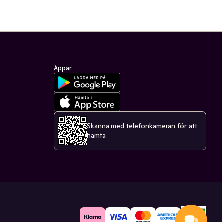
Appar
Skanna med telefonkameran för att
hämta