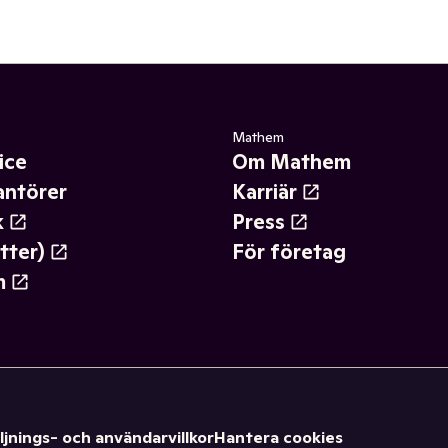
Mathem
ice
Om Mathem
antörer
Karriär
k
Press
tter)
För företag
m
ljnings- och användarvillkor
Hantera cookies