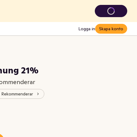
Logga in
Skapa konto
nung 21%
ekommenderar
s® Rekommenderar