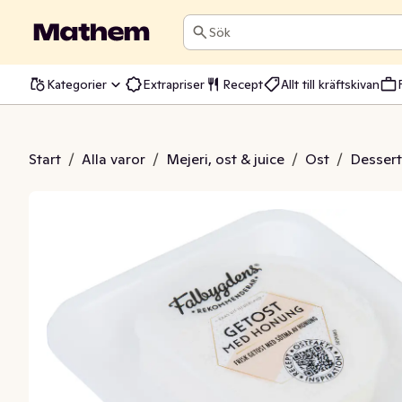
Sök
Kategorier
Extrapriser
Recept
Allt till kräftskivan
 med Honung 21%
Start
/
Alla varor
/
Mejeri, ost & juice
/
Ost
/
Dessert