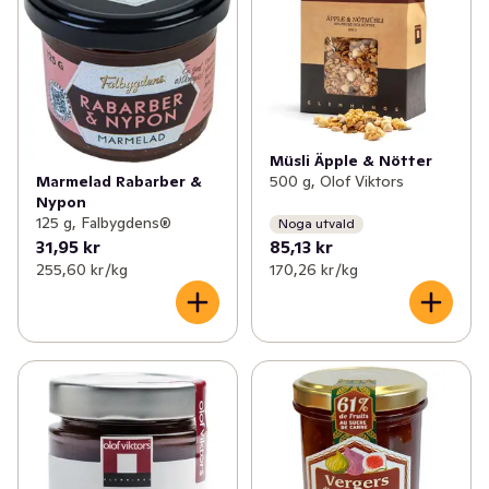
Müsli Äpple & Nötter
Marmelad Rabarber &
500 g, Olof Viktors
Nypon
125 g, Falbygdens®
Noga utvald
31,95 kr
85,13 kr
255,60 kr /kg
170,26 kr /kg