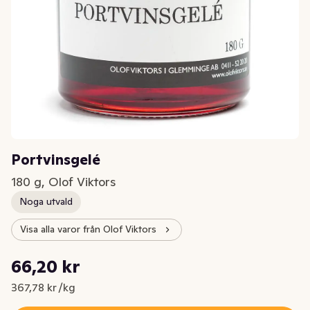
Portvinsgelé
180 g, Olof Viktors
Noga utvald
Visa alla varor från Olof Viktors
Styckpris: 367,78 kr /kg
66,20 kr
Nuvarande pris är: 66,20 kr
367,78 kr /kg