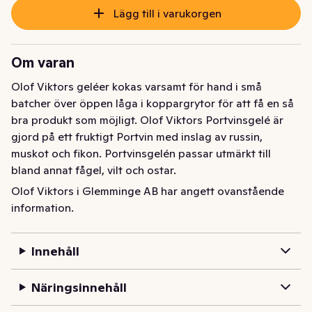
Lägg till i varukorgen
Om varan
Olof Viktors geléer kokas varsamt för hand i små 
batcher över öppen låga i koppargrytor för att få en så 
bra produkt som möjligt. Olof Viktors Portvinsgelé är 
gjord på ett fruktigt Portvin med inslag av russin, 
muskot och fikon. Portvinsgelén passar utmärkt till 
bland annat fågel, vilt och ostar.
Olof Viktors i Glemminge AB har angett ovanstående
På Olof Viktors gör vi allt för hand från grunden med 
information.
endast naturliga råvaror. Sedan 2002 har vi erbjudit våra 
kunder hantverksprodukter från Österlen av högsta 
kvalitet. Tid och bra råvaror är de viktigaste 
Innehåll
ingredienserna för att skapa en god produkt - vi på 
Olof Viktors använder mycket av båda.
Näringsinnehåll