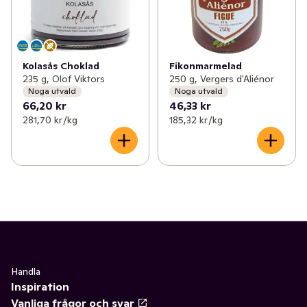
Kolasås Choklad
Fikonmarmelad
235 g, Olof Viktors
250 g, Vergers d'Aliénor
Noga utvald
Noga utvald
66,20 kr
46,33 kr
281,70 kr /kg
185,32 kr /kg
Handla
Inspiration
Vanliga frågor och svar