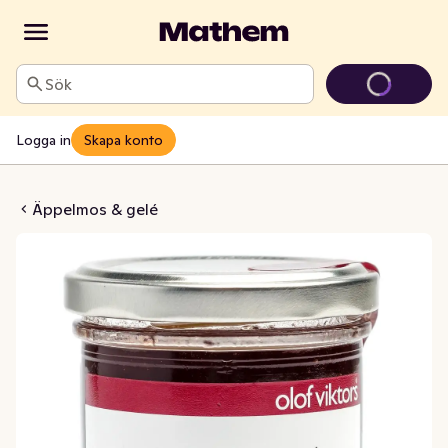
Sök
Logga in
Skapa konto
rtvinsgelé
Äppelmos & gelé