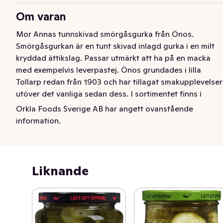
Om varan
Mor Annas tunnskivad smörgåsgurka från Önos. 
Smörgåsgurkan är en tunt skivad inlagd gurka i en milt 
kryddad ättikslag. Passar utmärkt att ha på en macka 
med exempelvis leverpastej. Önos grundades i lilla 
Tollarp redan från 1903 och har tillagat smakupplevelser 
utöver det vanliga sedan dess. I sortimentet finns i 
tillägg till sylt, marmelad och saft, också gurka och 
Orkla Foods Sverige AB har angett ovanstående
rödbetor. För att läsa mer om Önos och deras produkter 
information.
besök onos.se
Mor Annas tunnskivad smörgåsgurka från Önos. 
Smörgåsgurkan är en tunt skivad inlagd gurka i en milt 
Liknande
kryddad ättikslag. Passar utmärkt att ha på en macka 
med exempelvis leverpastej. 

Önos grundades i lilla Tollarp redan från 1903 och har 
tillagat smakupplevelser utöver det vanliga sedan dess. 