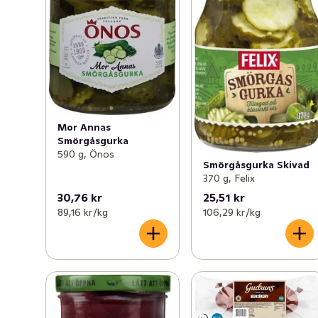
I sortimentet finns i tillägg till sylt, marmelad och saft, 
också gurka och rödbetor. För att läsa mer om Önos och 
deras produkter besök onos.se
Mor Annas
Smörgåsgurka
590 g, Önos
Smörgåsgurka Skivad
370 g, Felix
30,76 kr
25,51 kr
89,16 kr /kg
106,29 kr /kg