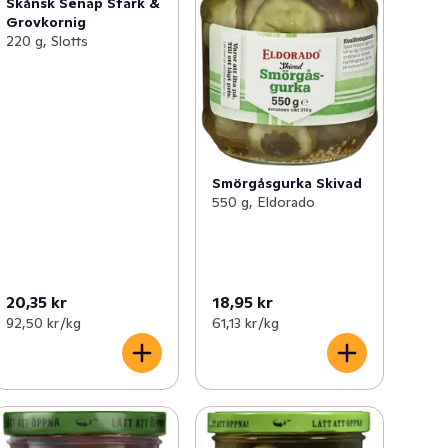
Skånsk Senap Stark &
Grovkornig
220 g, Slotts
Smörgåsgurka Skivad
550 g, Eldorado
20,35 kr
18,95 kr
92,50 kr /kg
61,13 kr /kg