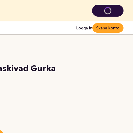
Logga in
Skapa konto
nskivad Gurka