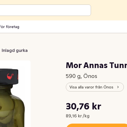
För företag
Inlagd gurka
Mor Annas Tun
590 g, Önos
Visa alla varor från Önos
Styckpris: 89,16 kr /kg
30,76 kr
Nuvarande pris är: 30,76 kr
89,16 kr /kg