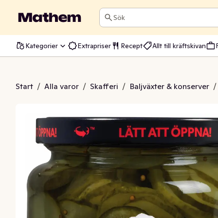
Sök
Kategorier
Extrapriser
Recept
Allt till kräftskivan
 Tunnskivad Gurka
Start
/
Alla varor
/
Skafferi
/
Baljväxter & konserver
/