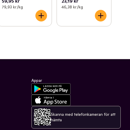
59,95 kr
23,19 kr
79,93 kr /kg
46,38 kr /kg
Appar
Skanna med telefonkameran för att
hämta