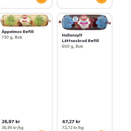
Äppelmos Refill
Hallonsylt
730 g, Bob
Lättsockrad Refill
650 g, Bob
26,97 kr
47,27 kr
36,95 kr /kg
72,72 kr /kg