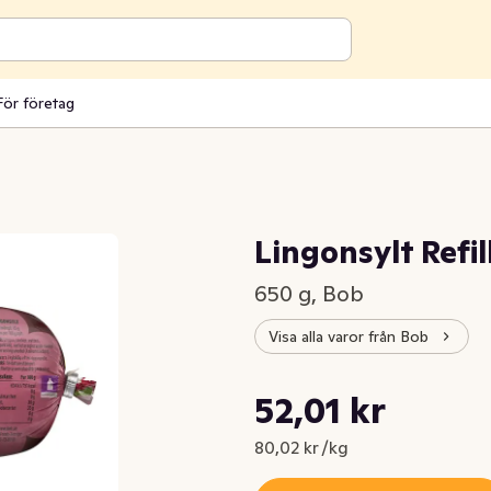
För företag
Lingonsylt Refil
650 g, Bob
Visa alla varor från Bob
Styckpris: 80,02 kr /kg
52,01 kr
Nuvarande pris är: 52,01 kr
80,02 kr /kg