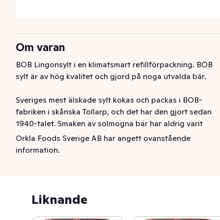
Om varan
BOB Lingonsylt i en klimatsmart refillförpackning. BOB 
sylt är av hög kvalitet och gjord på noga utvalda bär. 

Sveriges mest älskade sylt kokas och packas i BOB-
fabriken i skånska Tollarp, och det har den gjort sedan 
1940-talet. Smaken av solmogna bär har aldrig varit 
bättre! 

Orkla Foods Sverige AB har angett ovanstående
information.
Besök BOB.se för mer inspiration och massor av recept.
BOB Lingonsylt i refillförpackning med nytt recept och 
mer bär. BOB Lingonsylt är en riktig familjefavorit och 
Liknande
kokas i BOB-fabriken i skånska Tollarp. Här har vi 
producerat frukt- och bärprodukter ända sedan 1940-