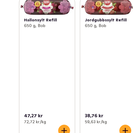
talet. Med denna långa tradition så vet BOB verkligen 
hur god sylt ska smaka! 

Hallonsylt Refill
Jordgubbssylt Refill
Besök BOB.se för mer inspiration och massor av recept.
650 g, Bob
650 g, Bob
47,27 kr
38,76 kr
72,72 kr /kg
59,63 kr /kg