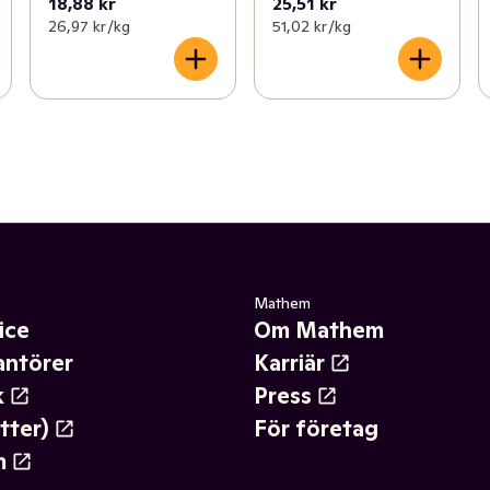
18,88 kr
25,51 kr
26,97 kr /kg
51,02 kr /kg
Mathem
ice
Om Mathem
antörer
Karriär
k
Press
tter)
För företag
m