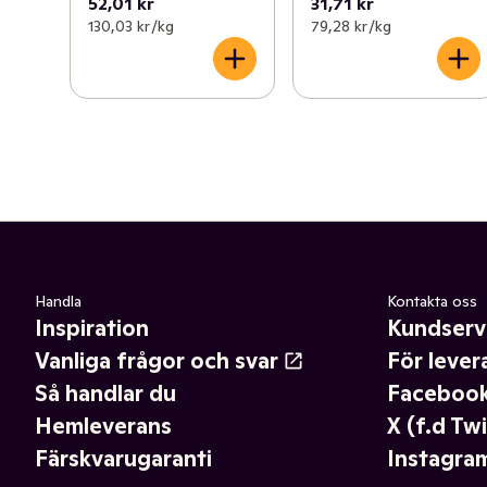
52,01 kr
31,71 kr
130,03 kr /kg
79,28 kr /kg
Handla
Kontakta oss
Inspiration
Kundserv
Vanliga frågor och svar
För lever
Så handlar du
Faceboo
Hemleverans
X (f.d Twi
Färskvarugaranti
Instagra