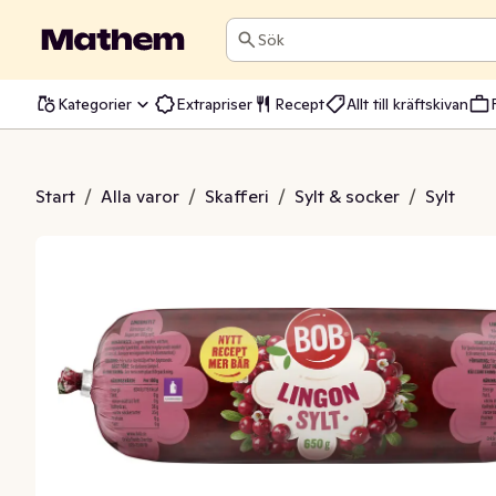
Sök
Kategorier
Extrapriser
Recept
Allt till kräftskivan
gonsylt Refill
Start
/
Alla varor
/
Skafferi
/
Sylt & socker
/
Sylt