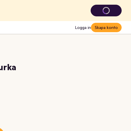
Logga in
Skapa konto
urka