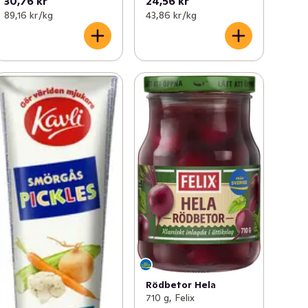
30,76 kr
24,56 kr
89,16 kr /kg
43,86 kr /kg
Rödbetor Hela
710 g, Felix