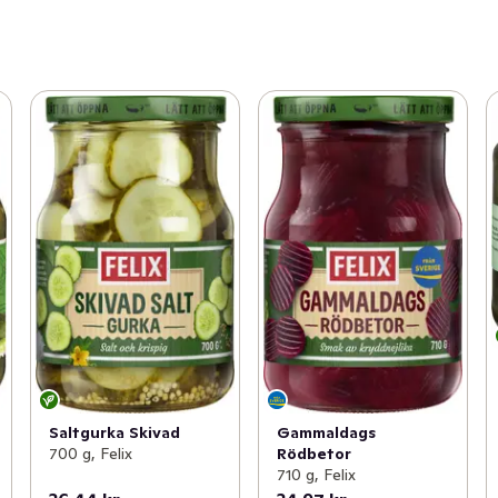
Saltgurka Skivad
Gammaldags
700 g, Felix
Rödbetor
710 g, Felix