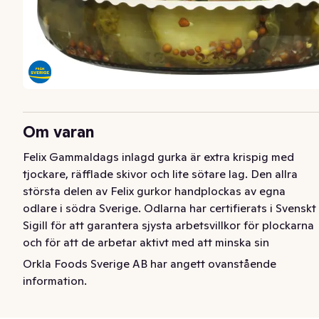
Om varan
Felix Gammaldags inlagd gurka är extra krispig med 
tjockare, räfflade skivor och lite sötare lag. Den allra 
största delen av Felix gurkor handplockas av egna 
odlare i södra Sverige. Odlarna har certifierats i Svenskt 
Sigill för att garantera sjysta arbetsvillkor för plockarna 
och för att de arbetar aktivt med att minska sin 
klimatpåverkan. Eftersom vädret spelar en stor roll för 
Orkla Foods Sverige AB har angett ovanstående
skörden händer det ibland att man måste importera en 
information.
mindre mängd gurka från utlandet. Sedan läggs de in i 
Eslöv, mitt i Skåne! Vill du veta mer, läs på felix.se.