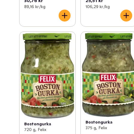
30,76 kr
25,51 kr
89,16 kr /kg
106,29 kr /kg
Bostongurka
Bostongurka
375 g, Felix
720 g, Felix