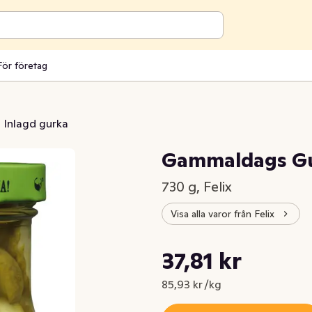
För företag
Inlagd gurka
Gammaldags G
730 g, Felix
Visa alla varor från Felix
Styckpris: 85,93 kr /kg
37,81 kr
Nuvarande pris är: 37,81 kr
85,93 kr /kg