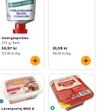
Smörgåspickles
275 g, Kavli
34,97 kr
33,08 kr
127,16 kr /kg
66,16 kr /kg
Leverpastej Mild &