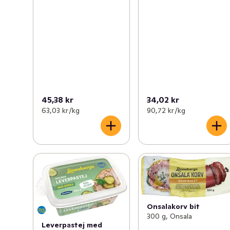
45,38 kr
34,02 kr
63,03 kr /kg
90,72 kr /kg
Onsalakorv bit
300 g, Onsala
Leverpastej med