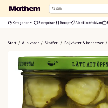
Sök
Kategorier
Extrapriser
Recept
Allt till kräftskivan
aldags Gurka
Start
/
Alla varor
/
Skafferi
/
Baljväxter & konserver
/