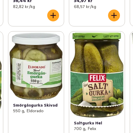
36,44 kr
34,97 kr
82,82 kr /kg
68,57 kr /kg
Smörgåsgurka Skivad
550 g, Eldorado
Saltgurka Hel
700 g, Felix