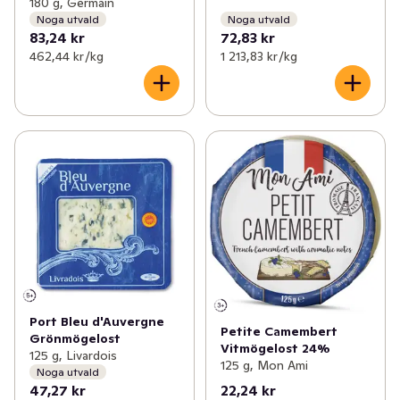
180 g, Germain
Noga utvald
Noga utvald
83,24 kr
72,83 kr
462,44 kr /kg
1 213,83 kr /kg
Port Bleu d'Auvergne
Petite Camembert
Grönmögelost
Vitmögelost 24%
125 g, Livardois
125 g, Mon Ami
Noga utvald
47,27 kr
22,24 kr