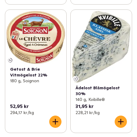
Getost & Brie
Vitmögelost 22%
180 g, Soignon
Ädelost Blåmögelost
30%
140 g, Kvibille®
52,95 kr
31,95 kr
294,17 kr /kg
228,21 kr /kg