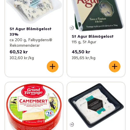
till ostbricka.
St Agur Blåmögelost
33%
St Agur Blåmögelost
ca 200 g, Falbygdens®
115 g, St Agur
Rekommenderar
60,52 kr
45,50 kr
302,60 kr /kg
395,65 kr /kg