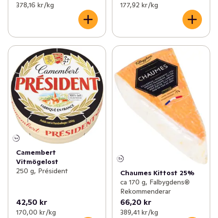
378,16 kr /kg
177,92 kr /kg
Camembert
Vitmögelost
250 g, Président
Chaumes Kittost 25%
ca 170 g, Falbygdens®
Rekommenderar
42,50 kr
66,20 kr
170,00 kr /kg
389,41 kr /kg