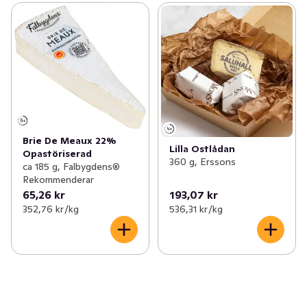
Brie De Meaux 22%
Lilla Ostlådan
Opastöriserad
360 g, Erssons
ca 185 g, Falbygdens®
Rekommenderar
65,26 kr
193,07 kr
352,76 kr /kg
536,31 kr /kg