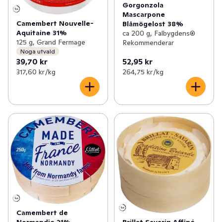
Gorgonzola
Mascarpone
Camembert Nouvelle-
Blåmögelost 38%
Aquitaine 31%
ca 200 g, Falbygdens®
125 g, Grand Fermage
Rekommenderar
Noga utvald
39,70 kr
52,95 kr
317,60 kr /kg
264,75 kr /kg
Camembert de
Brillat Savarin Affiné
Normandie 21%