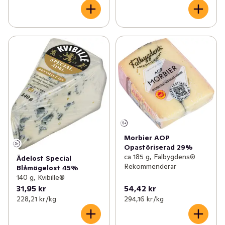
Morbier AOP
Opastöriserad 29%
ca 185 g, Falbygdens®
Ädelost Special
Rekommenderar
Blåmögelost 45%
140 g, Kvibille®
31,95 kr
54,42 kr
228,21 kr /kg
294,16 kr /kg