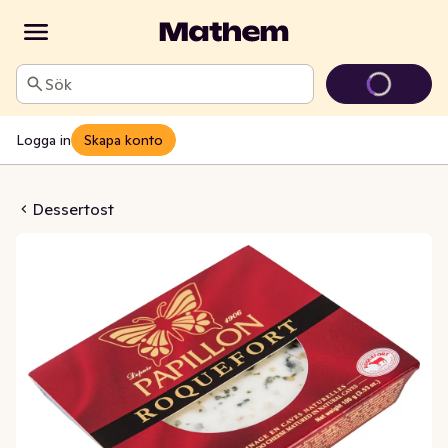
Sök
Logga in
Skapa konto
st Roquefort 32%
Dessertost