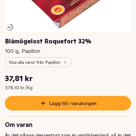
Blåmögelost Roquefort 32%
100 g, Papillon
Visa alla varor från Papillon
Styckpris: 378,10 kr /kg
37,81 kr
Nuvarande pris är: 37,81 kr
378,10 kr /kg
Lägg till i varukorgen
Om varan
Är det någon dessertost som är världsberömd, så är det 