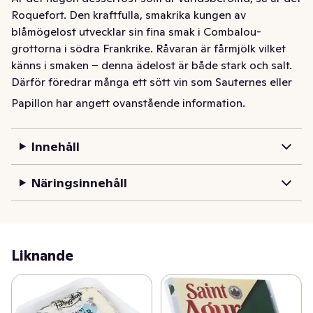
Roquefort. Den kraftfulla, smakrika kungen av 
blåmögelost utvecklar sin fina smak i Combalou-
grottorna i södra Frankrike. Råvaran är fårmjölk vilket 
känns i smaken – denna ädelost är både stark och salt. 
Därför föredrar många ett sött vin som Sauternes eller 
portvin till sin Roquefort. Byborna i Roquefort dricker 
Papillon har angett ovanstående information.
helst vanligt rödvin till sin specialitet. Oavsett val av 
dryck är Papillon Roquefort opast en god och pikant ost 
Innehåll
till ostbricka.
Är det någon dessertost som är världsberömd, så är det 
Näringsinnehåll
Roquefort. Den kraftfulla, smakrika kungen av 
blåmögelost utvecklar sin fina smak i Combalou-
grottorna i södra Frankrike. Råvaran är fårmjölk vilket 
känns i smaken – denna ädelost är både stark och salt. 
Liknande
Därför föredrar många ett sött vin som Sauternes eller 
portvin till sin Roquefort. Byborna i Roquefort dricker 
helst vanligt rödvin till sin specialitet. Oavsett val av 
dryck är Papillon Roquefort opast en god och pikant ost 