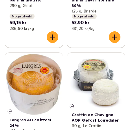
39%
250 g, Gillot
125 g, Briarde
Noga utvald
Noga utvald
59,15 kr
53,90 kr
236,60 kr /kg
431,20 kr /kg
Crottin de Chavignol
Langres AOP Kittost
AOP Getost Loiredalen
24%
60 g, Le Crottin