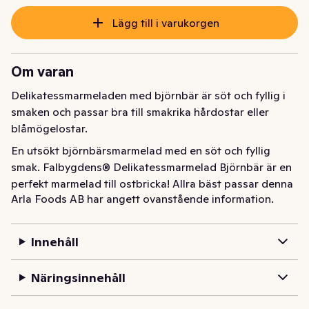
Lägg till i varukorgen
Om varan
Delikatessmarmeladen med björnbär är söt och fyllig i 
smaken och passar bra till smakrika hårdostar eller 
blåmögelostar.
En utsökt björnbärsmarmelad med en söt och fyllig 
smak. Falbygdens® Delikatessmarmelad Björnbär är en 
perfekt marmelad till ostbricka! Allra bäst passar denna 
Arla Foods AB har angett ovanstående information.
goda marmelad till Falbygdens ost, gärna smakrik 
hårdost, vitmögelost och blåmögelost. Avnjut den gärna 
också på ett krispigt kex.
Innehåll
Näringsinnehåll