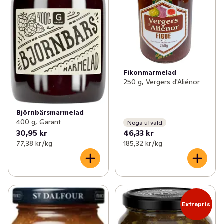
Fikonmarmelad
250 g, Vergers d'Aliénor
Björnbärsmarmelad
400 g, Garant
Noga utvald
30,95 kr
46,33 kr
77,38 kr /kg
185,32 kr /kg
Extrapris