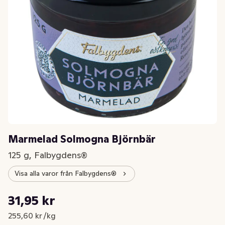
Marmelad Solmogna Björnbär
125 g, Falbygdens®
Visa alla varor från Falbygdens®
Styckpris: 255,60 kr /kg
31,95 kr
Nuvarande pris är: 31,95 kr
255,60 kr /kg