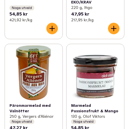
EKO/KRAV
220 g, Itigo
Noga utvald
54,85 kr
47,95 kr
421,92 kr /kg
217,95 kr /kg
Päronmarmelad med
Marmelad
Valnötter
Passionsfrukt & Mango
250 g, Vergers d'Aliénor
130 g, Olof Viktors
Noga utvald
Noga utvald
47,27 kr
54,85 kr