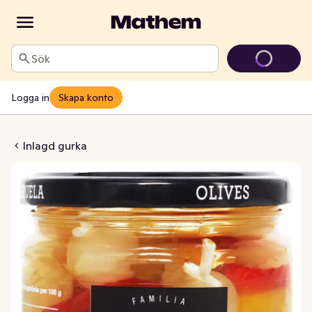
Sök
Logga in
Skapa konto
illas Picantes
Inlagd gurka