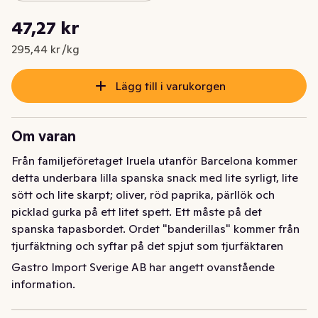
Styckpris: 295,44 kr /kg
47,27 kr
Nuvarande pris är: 47,27 kr
295,44 kr /kg
Lägg till i varukorgen
Om varan
Från familjeföretaget Iruela utanför Barcelona kommer 
detta underbara lilla spanska snack med lite syrligt, lite 
sött och lite skarpt; oliver, röd paprika, pärllök och 
picklad gurka på ett litet spett. Ett måste på det 
spanska tapasbordet. Ordet "banderillas" kommer från 
tjurfäktning och syftar på det spjut som tjurfäktaren 
använder.
Gastro Import Sverige AB har angett ovanstående
information.