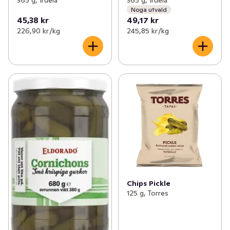
365 g, Iruela
365 g, Iruela
Noga utvald
45,38 kr
49,17 kr
226,90 kr /kg
245,85 kr /kg
Chips Pickle
125 g, Torres