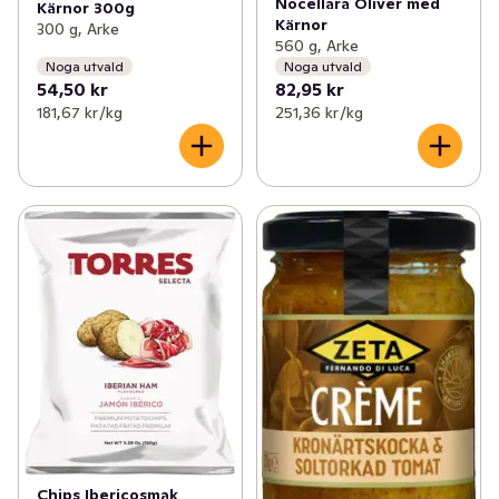
Nocellara Oliver med
Kärnor 300g
Kärnor
300 g, Arke
560 g, Arke
Noga utvald
Noga utvald
54,50 kr
82,95 kr
181,67 kr /kg
251,36 kr /kg
Chips Ibericosmak