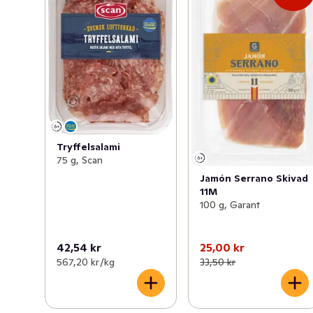
Tryffelsalami
75 g, Scan
Jamón Serrano Skivad
11M
100 g, Garant
42,54 kr
25,00 kr
567,20 kr /kg
33,50 kr