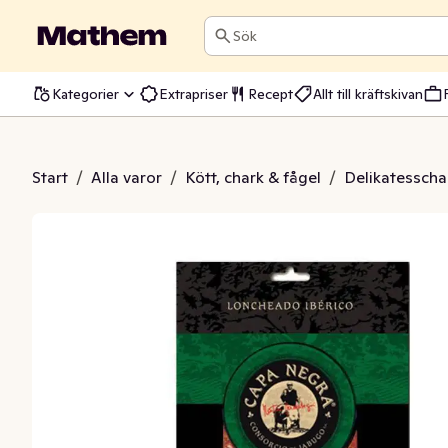
Sök
Kategorier
Extrapriser
Recept
Allt till kräftskivan
erico Bellota Skivad
Start
/
Alla varor
/
Kött, chark & fågel
/
Delikatesscha