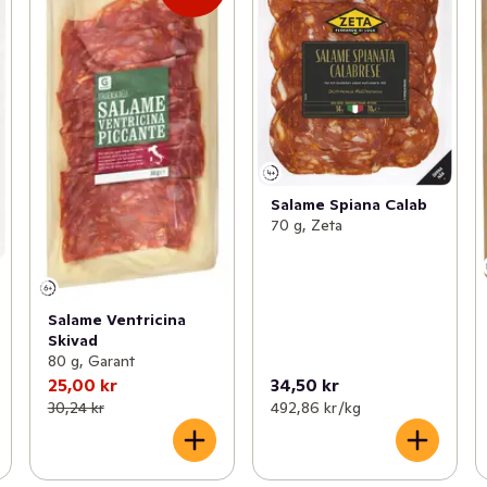
Salame Spiana Calab
70 g, Zeta
Salame Ventricina
Skivad
80 g, Garant
25,00 kr
34,50 kr
30,24 kr
492,86 kr /kg