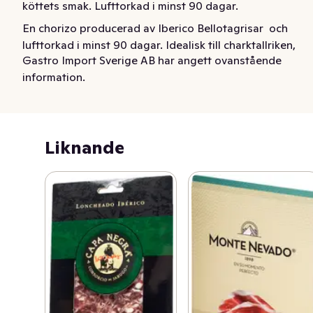
köttets smak. Lufttorkad i minst 90 dagar.
En chorizo producerad av Iberico Bellotagrisar  och 
lufttorkad i minst 90 dagar. Idealisk till charktallriken, 
Gastro Import Sverige AB har angett ovanstående
aperitif, sandwich m.m. Tas ut ca. 20 minuter innan 
information.
servering.
Liknande