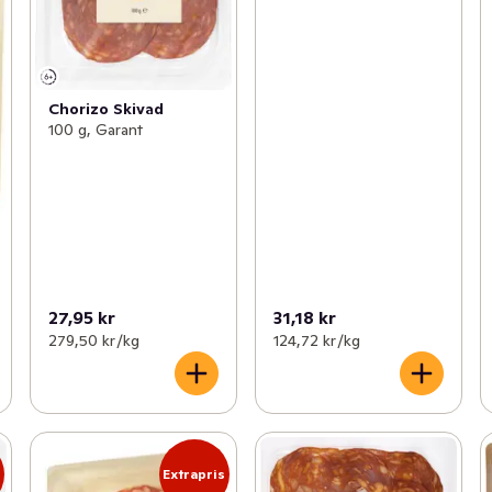
Chorizo Skivad
100 g, Garant
27,95 kr
31,18 kr
279,50 kr /kg
124,72 kr /kg
s
Extrapris