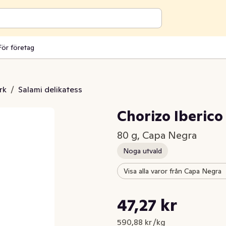
För företag
rk
/
Salami delikatess
Chorizo Iberico
80 g, Capa Negra
Noga utvald
Visa alla varor från Capa Negra
Styckpris: 590,88 kr /kg
47,27 kr
Nuvarande pris är: 47,27 kr
590,88 kr /kg