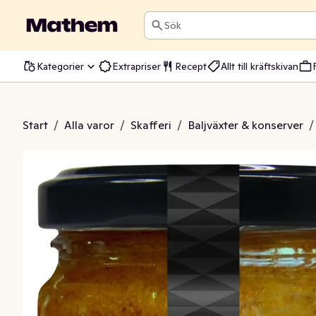
Sök
Kategorier
Extrapriser
Recept
Allt till kräftskivan
närtskocka & Tomat
Start
/
Alla varor
/
Skafferi
/
Baljväxter & konserver
/