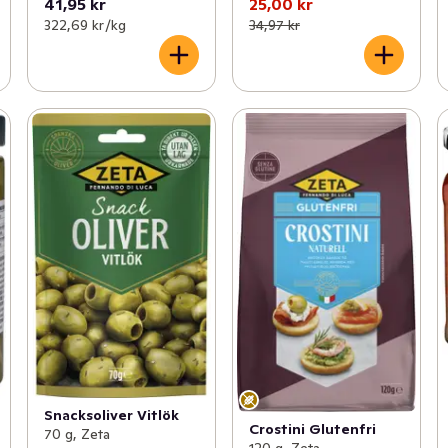
41,95 kr
25,00 kr
322,69 kr /kg
34,97 kr
Snacksoliver Vitlök
Crostini Glutenfri
70 g, Zeta