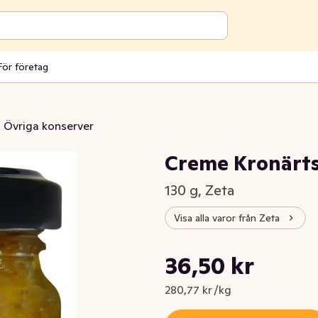
För företag
Övriga konserver
Creme Kronärt
130 g, Zeta
Visa alla varor från Zeta
Styckpris: 280,77 kr /kg
36,50 kr
Nuvarande pris är: 36,50 kr
280,77 kr /kg