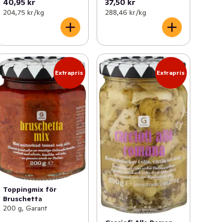
40,95 kr
37,50 kr
204,75 kr /kg
288,46 kr /kg
Extrapris
Extrapris
Toppingmix för
Bruschetta
200 g, Garant