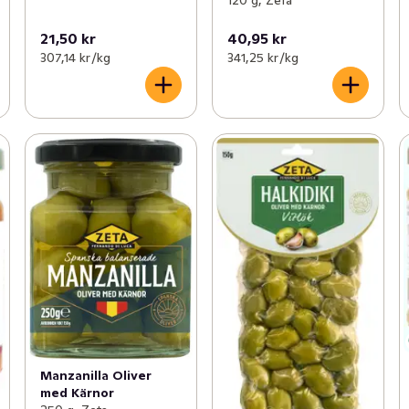
120 g, Zeta
21,50 kr
40,95 kr
307,14 kr /kg
341,25 kr /kg
Manzanilla Oliver
med Kärnor