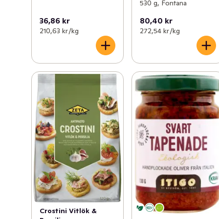
530 g, Fontana
36,86 kr
80,40 kr
210,63 kr /kg
272,54 kr /kg
Crostini Vitlök &