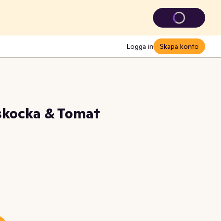
Logga in
Skapa konto
skocka & Tomat