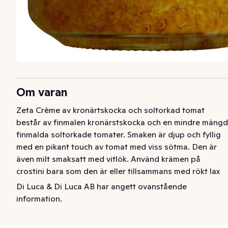
Om varan
Zeta Crème av kronärtskocka och soltorkad tomat 
består av finmalen kronärstskocka och en mindre mängd 
finmalda soltorkade tomater. Smaken är djup och fyllig 
med en pikant touch av tomat med viss sötma. Den är 
även milt smaksatt med vitlök. Använd krämen på 
crostini bara som den är eller tillsammans med rökt lax 
eller milda charkuterier som till exempel prosciutto 
Di Luca & Di Luca AB har angett ovanstående
crudo. Den är också god att blanda ner i en pasta eller 
information.
sallad eller som tillbehör till stekt eller grillad fisk eller 
kyckling.