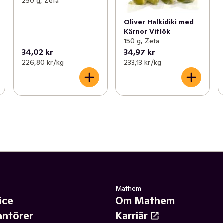
250 g, Zeta
Oliver Halkidiki med
Kärnor Vitlök
150 g, Zeta
34,02 kr
34,97 kr
226,80 kr /kg
233,13 kr /kg
Mathem
ice
Om Mathem
antörer
Karriär