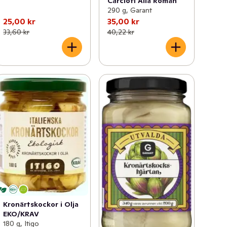
Carciofi Alla Roman
290 g, Garant
25,00 kr
35,00 kr
33,60 kr
40,22 kr
Kronärtskockor i Olja
EKO/KRAV
180 g, Itigo