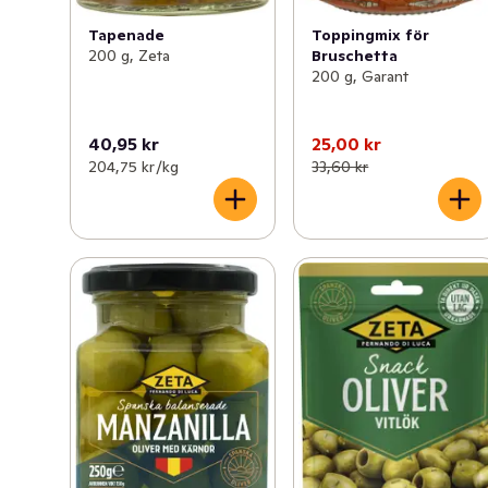
Toppingmix för
Tapenade
Bruschetta
200 g, Zeta
200 g, Garant
40,95 kr
25,00 kr
204,75 kr /kg
33,60 kr