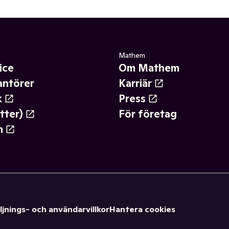
Mathem
ice
Om Mathem
antörer
Karriär
k
Press
tter)
För företag
m
ljnings- och användarvillkor
Hantera cookies