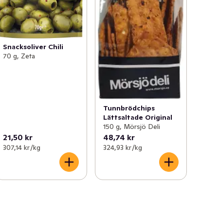
Snacksoliver Chili
70 g, Zeta
Tunnbrödchips
Lättsaltade Original
150 g, Mörsjö Deli
21,50 kr
48,74 kr
307,14 kr /kg
324,93 kr /kg