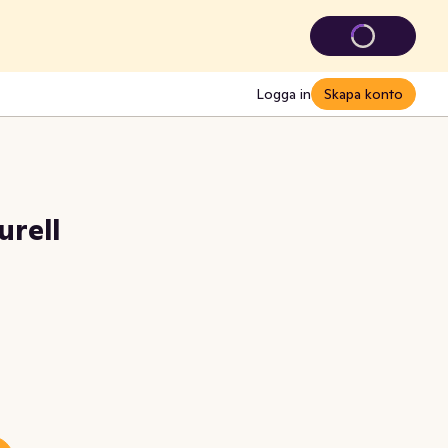
Logga in
Skapa konto
urell