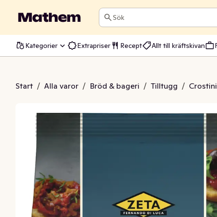
Sök
Kategorier
Extrapriser
Recept
Allt till kräftskivan
hetta Naturell
Start
/
Alla varor
/
Bröd & bageri
/
Tilltugg
/
Crostini