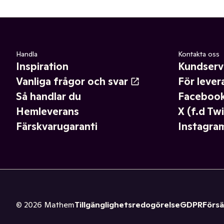
Handla
Kontakta oss
Inspiration
Kundserv
Vanliga frågor och svar
För lever
Så handlar du
Faceboo
Hemleverans
X (f.d Twi
Färskvarugaranti
Instagra
©
2026
Mathem
Tillgänglighetsredogörelse
GDPR
Försä