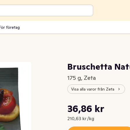
För företag
Bruschetta Nat
175 g, Zeta
Visa alla varor från Zeta
Styckpris: 210,63 kr /kg
36,86 kr
Nuvarande pris är: 36,86 kr
210,63 kr /kg