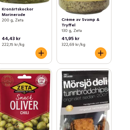
Kronärtskockor
Marinerade
Crème av Svamp &
200 g, Zeta
Tryffel
130 g, Zeta
44,43 kr
41,95 kr
222,15 kr /kg
322,69 kr /kg