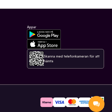
Appar
Skanna med telefonkameran för att
hämta