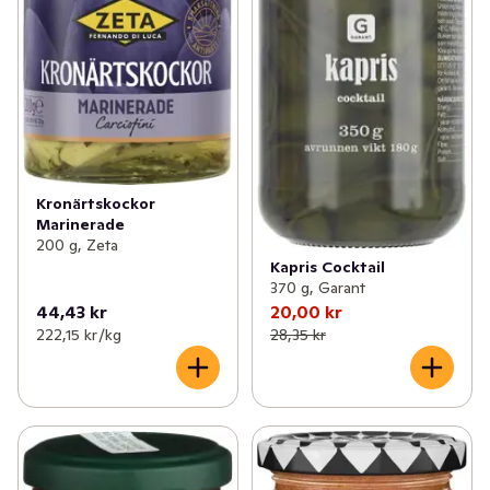
Kronärtskockor
Marinerade
200 g, Zeta
Kapris Cocktail
370 g, Garant
44,43 kr
20,00 kr
222,15 kr /kg
28,35 kr