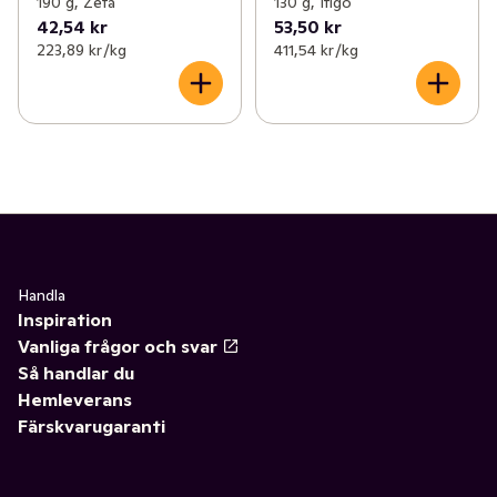
190 g, Zeta
130 g, Itigo
42,54 kr
53,50 kr
223,89 kr /kg
411,54 kr /kg
Handla
Inspiration
Vanliga frågor och svar
Så handlar du
Hemleverans
Färskvarugaranti