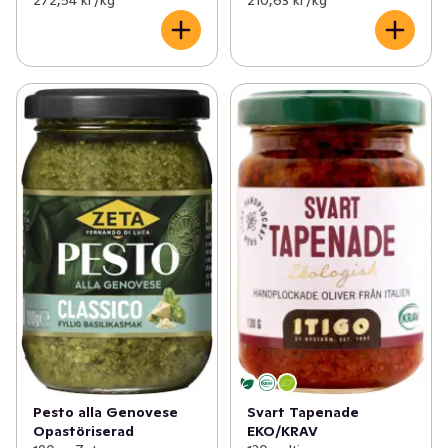
272,54 kr /kg
210,63 kr /kg
Pesto alla Genovese
Svart Tapenade
Opastöriserad
EKO/KRAV