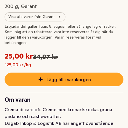
200 g, Garant
Visa alla varor från Garant
Extrapris
Erbjudandet gäller t.o.m. 8. augusti eller så länge lagret räcker.
Kom ihåg att en rabatterad vara inte reserveras åt dig när du
lägger till den i varukorgen. Varan reserveras först vid
betalningen.
Styckpris: 125,00 kr /kg
25,00 kr
34,97 kr
Ursprungspriset var: 34,97 kr
Nuvarande pris är: 25,00 kr
125,00 kr /kg
Lägg till i varukorgen
Om varan
Crema di carciofi. Créme med kronärtskocka, grana 
padano och cashewnötter.
Dagab Inköp & Logistik AB har angett ovanstående