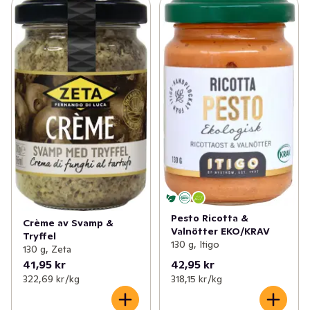
Pesto Ricotta &
Crème av Svamp &
Valnötter EKO/KRAV
Tryffel
130 g, Itigo
130 g, Zeta
41,95 kr
42,95 kr
322,69 kr /kg
318,15 kr /kg