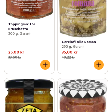
Toppingmix för
Bruschetta
200 g, Garant
Carciofi Alla Roman
290 g, Garant
25,00 kr
35,00 kr
33,60 kr
40,22 kr