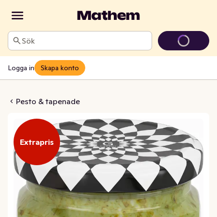
Sök
Logga in
Skapa konto
 di Carciofi
Pesto & tapenade
Extrapris