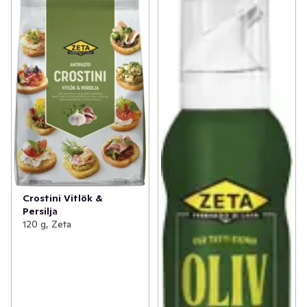
Crostini Vitlök &
Persilja
120 g, Zeta