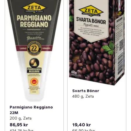
Svarta Bönor
480 g, Zeta
Parmigiano Reggiano
22M
200 g, Zeta
86,95 kr
19,40 kr
434,75 kr /kg
66,90 kr /kg