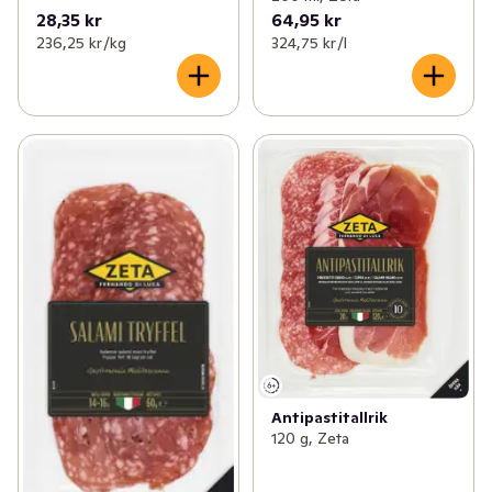
28,35 kr
64,95 kr
236,25 kr /kg
324,75 kr /l
Antipastitallrik
120 g, Zeta