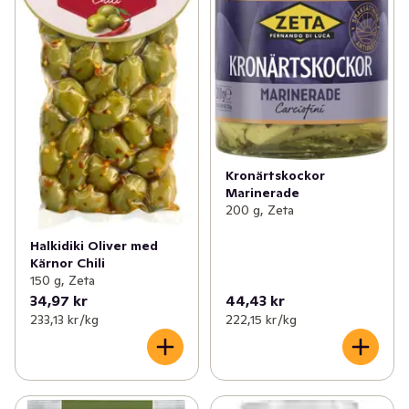
Kronärtskockor
Marinerade
200 g, Zeta
Halkidiki Oliver med
Kärnor Chili
150 g, Zeta
34,97 kr
44,43 kr
233,13 kr /kg
222,15 kr /kg