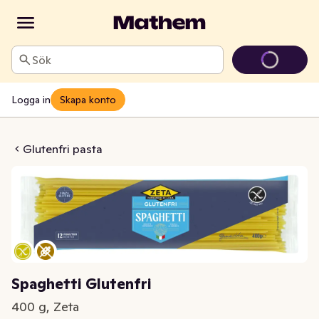
Sök
Logga in
Skapa konto
tti Glutenfri
Glutenfri pasta
Spaghetti Glutenfri
400 g, Zeta