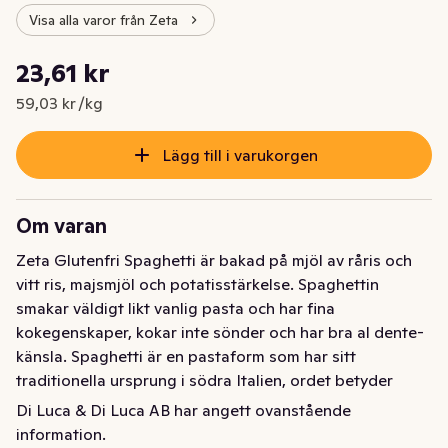
Visa alla varor från Zeta
Styckpris: 59,03 kr /kg
23,61 kr
Nuvarande pris är: 23,61 kr
59,03 kr /kg
Lägg till i varukorgen
Om varan
Zeta Glutenfri Spaghetti är bakad på mjöl av råris och 
vitt ris, majsmjöl och potatisstärkelse. Spaghettin 
smakar väldigt likt vanlig pasta och har fina 
kokegenskaper, kokar inte sönder och har bra al dente-
känsla. Spaghetti är en pastaform som har sitt 
traditionella ursprung i södra Italien, ordet betyder 
snören. Serveras oftast med grönsaker och 
Di Luca & Di Luca AB har angett ovanstående
tomatbaserade såser, gärna med fisk och skaldjur.
information.