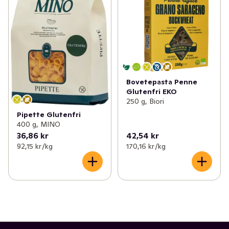
Bovetepasta Penne
Glutenfri EKO
250 g, Biori
Pipette Glutenfri
400 g, MINO
36,86 kr
42,54 kr
92,15 kr /kg
170,16 kr /kg