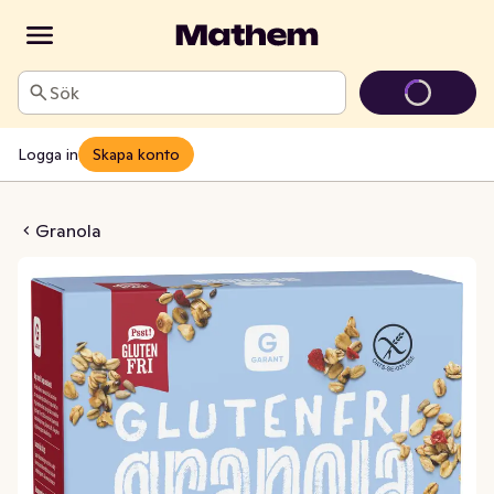
Sök
Logga in
Skapa konto
 & Hasselnötter Glutenfri
Granola