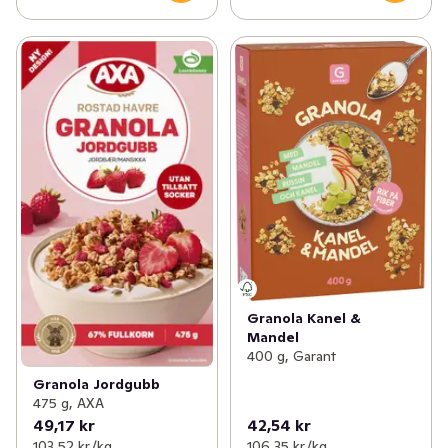
Granola Kanel &
Mandel
400 g, Garant
Granola Jordgubb
475 g, AXA
49,17 kr
42,54 kr
103,52 kr /kg
106,35 kr /kg