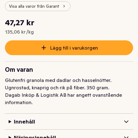
Visa alla varor från Garant
Styckpris: 135,06 kr /kg
47,27 kr
Nuvarande pris är: 47,27 kr
135,06 kr /kg
Lägg till i varukorgen
Om varan
Glutenfri granola med dadlar och hasselnötter. 
Ugnrostad, knaprig och rik på fiber. 350 gram.
Dagab Inköp & Logistik AB har angett ovanstående
information.
Innehåll
Näringsinnehåll