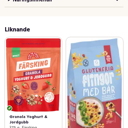
Liknande
Granola Yoghurt &
Jordgubb
375 g, Färsking