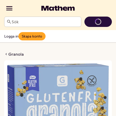
Sök
Logga in
Skapa konto
& Vallmofrön Glutenfri
Granola