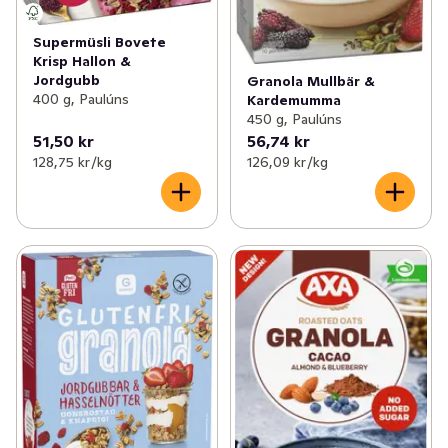
Supermüsli Bovete
Krisp Hallon &
Jordgubb
Granola Mullbär &
400 g, Paulúns
Kardemumma
450 g, Paulúns
51,50 kr
56,74 kr
128,75 kr /kg
126,09 kr /kg