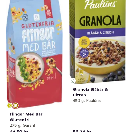
Granola Blåbär &
Citron
450 g, Paulúns
Flingor Med Bär
Glutenfri
275 g, Garant
41,50 kr
56,74 kr