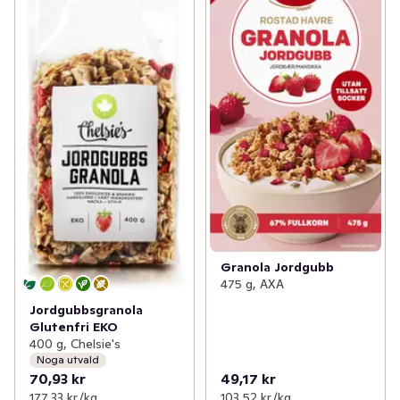
Granola Jordgubb
475 g, AXA
Jordgubbsgranola
Glutenfri EKO
400 g, Chelsie's
Noga utvald
70,93 kr
49,17 kr
177,33 kr /kg
103,52 kr /kg