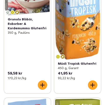
Granola Blåbär,
Rabarber &
Kardemumma Glutenfri
350 g, Paulúns
Müsli Tropisk Glutenfri
450 g, Garant
59,58 kr
41,95 kr
170,23 kr /kg
93,22 kr /kg