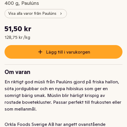
400 g, Paulúns
Visa alla varor från Paulúns
Styckpris: 128,75 kr /kg
51,50 kr
Nuvarande pris är: 51,50 kr
128,75 kr /kg
Lägg till i varukorgen
Om varan
En riktigt god müsli från Paulúns gjord på friska hallon, 
söta jordgubbar och en nypa hibiskus som ger en 
somrigt bärig smak. Müslin blir härligt krispig av 
rostade bovetekluster. Passar perfekt till frukosten eller 
som mellanmål.

Råvarorna i produkten är utvalda lika mycket för sin 
Orkla Foods Sverige AB har angett ovanstående