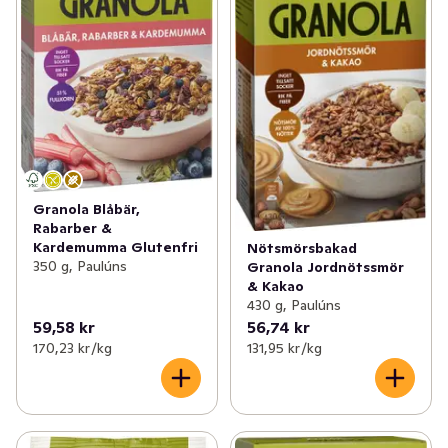
Granola Blåbär,
Rabarber &
Kardemumma Glutenfri
Nötsmörsbakad
350 g, Paulúns
Granola Jordnötssmör
& Kakao
430 g, Paulúns
59,58 kr
56,74 kr
170,23 kr /kg
131,95 kr /kg