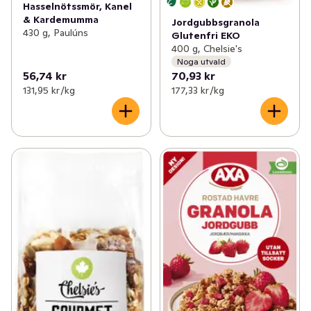
Hasselnötssmör, Kanel
& Kardemumma
Jordgubbsgranola
430 g, Paulúns
Glutenfri EKO
400 g, Chelsie's
Noga utvald
56,74 kr
70,93 kr
131,95 kr /kg
177,33 kr /kg