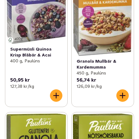
Supermüsli Quinoa
Krisp Blåbär & Acai
400 g, Paulúns
Granola Mullbär &
Kardemumma
450 g, Paulúns
50,95 kr
56,74 kr
127,38 kr /kg
126,09 kr /kg