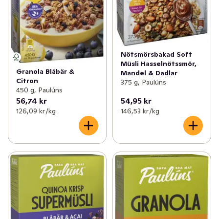
tomma kalorier och annat du inte behöver. Så varsågod, 
njut av Paulúns Müsli som en del i en välbalanserad kost 
och en hälsosam livsstil. Mer information om Paulúns 
och recept hittar du på pauluns.se.
Nötsmörsbakad Soft
Müsli Hasselnötssmör,
Granola Blåbär &
Mandel & Dadlar
Citron
375 g, Paulúns
450 g, Paulúns
56,74 kr
54,95 kr
126,09 kr /kg
146,53 kr /kg