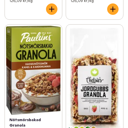
126,09 kr /kg
126,09 kr /kg
Nötsmörsbakad
Granola