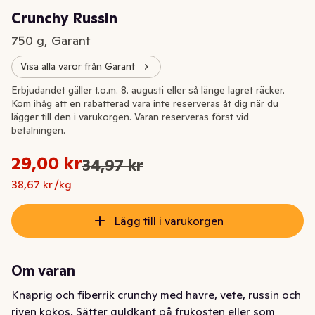
Crunchy Russin
750 g, Garant
Visa alla varor från Garant
Extrapris
Erbjudandet gäller t.o.m. 8. augusti eller så länge lagret räcker.
Kom ihåg att en rabatterad vara inte reserveras åt dig när du
lägger till den i varukorgen. Varan reserveras först vid
betalningen.
Styckpris: 38,67 kr /kg
29,00 kr
34,97 kr
Ursprungspriset var: 34,97 kr
Nuvarande pris är: 29,00 kr
38,67 kr /kg
Lägg till i varukorgen
Om varan
Knaprig och fiberrik crunchy med havre, vete, russin och 
riven kokos. Sätter guldkant på frukosten eller som 