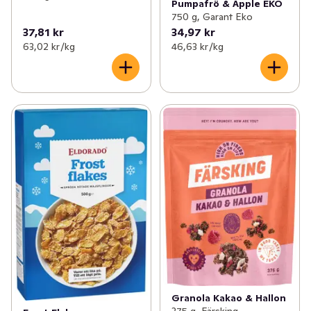
Pumpafrö & Äpple EKO
750 g, Garant Eko
37,81 kr
34,97 kr
63,02 kr /kg
46,63 kr /kg
Granola Kakao & Hallon
375 g, Färsking