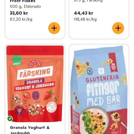
Frost Flakes
500 g, Eldorado
33,60 kr
44,43 kr
67,20 kr /kg
118,48 kr /kg
Granola Yoghurt &
Jordgubb