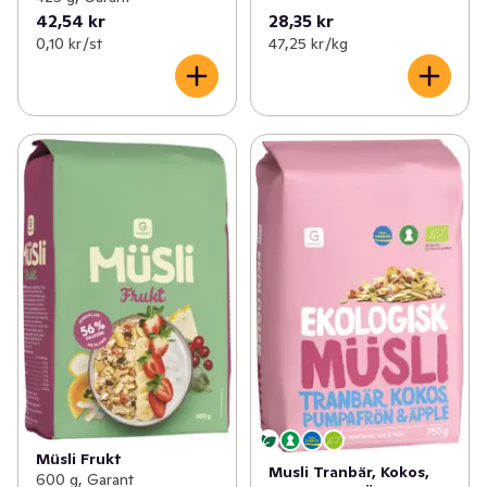
42,54 kr
28,35 kr
0,10 kr /st
47,25 kr /kg
Müsli Frukt
Musli Tranbär, Kokos,
600 g, Garant