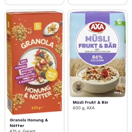
Müsli Frukt & Bär
600 g, AXA
Granola Honung &
Nötter
425 g, Garant