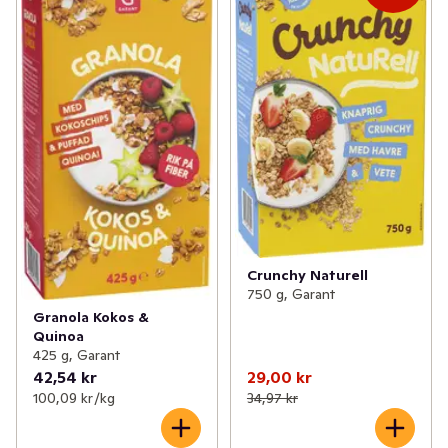
Crunchy Naturell
750 g, Garant
Granola Kokos &
Quinoa
425 g, Garant
42,54 kr
29,00 kr
100,09 kr /kg
34,97 kr